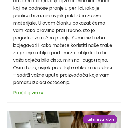
omiljenu odjeću, osjetljive tkanine ili komade
koji ne podnose pranje u perilici. Iako je
perilica brža, nije uvijek prikladna za sve
materijale. U ovom članku pokazat ćemo
vam kako pravilno prati ručno, što je
pogodno za ručno pranje, čemu se treba
izbjegavati i kako možete koristiti naše trake
za pranje rublja i parfemi za rublje kako bi
vaša odjeća bila čista, mirisna i dugotrajna.
Osim toga, uvijek pročitajte etiketu na odjeći
– sadrži važne upute proizvođača koje vam
pomažu izbjeći oštećenja.
Pročitaj više »
Parfemi za rublje