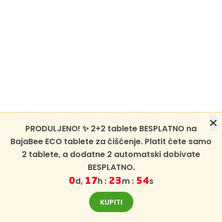
PRODULJENO! ✨ 2+2 tablete BESPLATNO na
BajaBee ECO tablete za čišćenje. Platit ćete samo
2 tablete, a dodatne 2 automatski dobivate
BESPLATNO.
d,
h :
m :
s
0
17
23
52
KUPITI