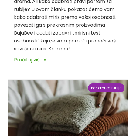
aroma. Ali kako odabrati pravi parfem za
rublje? U ovom članku pokazat ćemo vam
kako odabrati miris prema vašoj osobnosti,
povezati ga s prekrasnim proizvodima
BajaBee i dodati zabavni „mirisni test
osobnosti“ koji će vam pomoći pronaći vaš
savršeni miris. Krenimo!
Pročitaj više »
Parfemi za rublje