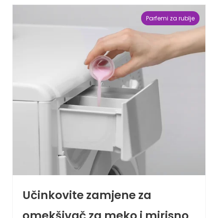
Parfemi za rublje
Učinkovite zamjene za
omekšivač za meko i mirisno