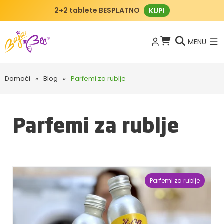
BajaBee klub
KAKO FUNKCIONIRA?
MENU
Domaći
»
Blog
»
Parfemi za rublje
Parfemi za rublje
Parfemi za rublje