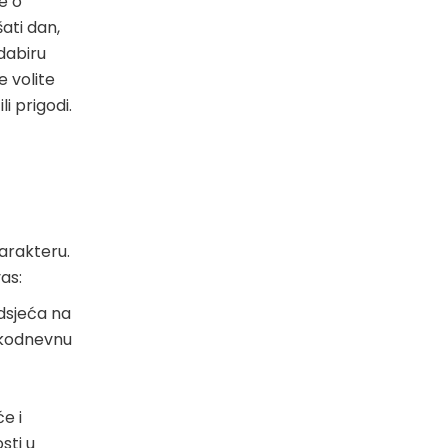
e o
ati dan,
odabiru
še volite
i prigodi.
karakteru.
as:
odsjeća na
vakodnevnu
e i
sti u