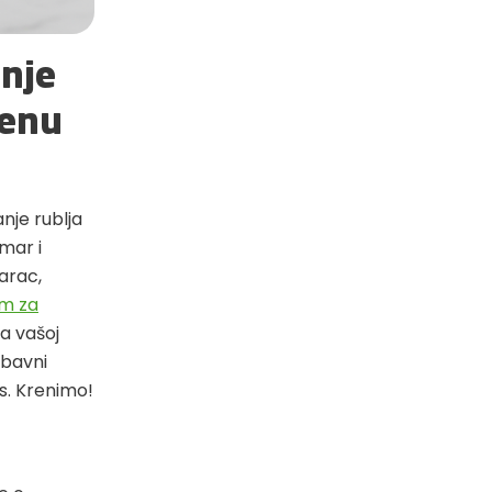
anje
šenu
nje rublja
rmar i
tarac,
m za
a vašoj
abavni
s. Krenimo!