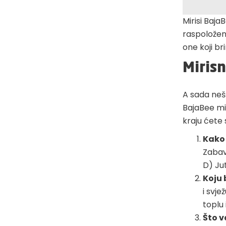
Mirisi Baja
raspoloženj
one koji bri
Mirisn
A sada nešt
BajaBee mir
kraju ćete s
Kako 
Zabava
D) Jut
Koju 
i svje
toplu 
Što v