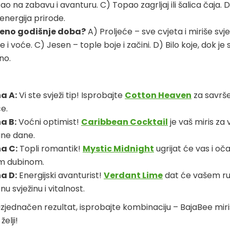
o na zabavu i avanturu. C) Topao zagrljaj ili šalica čaja. D
 energija prirode.
jeno godišnje doba?
A) Proljeće – sve cvjeta i miriše svje
e i voće. C) Jesen – tople boje i začini. D) Bilo koje, dok je
no.
a A:
Vi ste svježi tip! Isprobajte
Cotton Heaven
za savrše
e.
a B:
Voćni optimist!
Caribbean Cocktail
je vaš miris za 
ne dane.
a C:
Topli romantik!
Mystic Midnight
ugrijat će vas i oča
m dubinom.
a D:
Energijski avanturist!
Verdant Lime
dat će vašem ru
u svježinu i vitalnost.
izjednačen rezultat, isprobajte kombinaciju – BajaBee mir
želji!