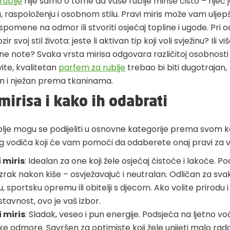
rublje
nije samo o tome da vaše rublje miriše čisto – riječ j
raspoloženju i osobnom stilu. Pravi miris može vam uljepš
spomene na odmor ili stvoriti osjećaj topline i ugode. Pri 
ir svoj stil života: jeste li aktivan tip koji voli svježinu? Ili vi
ne note? Svaka vrsta mirisa odgovara različitoj osobnosti il
ite, kvalitetan
parfem za rublje
trebao bi biti dugotrajan,
n i nježan prema tkaninama.
mirisa i kako ih odabrati
ublje mogu se podijeliti u osnovne kategorije prema svom 
g vodiča koji će vam pomoći da odaberete onaj pravi za v
i miris
: Idealan za one koji žele osjećaj čistoće i lakoće. P
i zrak nakon kiše – osvježavajuć i neutralan. Odličan za s
, sportsku opremu ili obitelji s djecom. Ako volite prirodu i
tavnost, ovo je vaš izbor.
 miris
: Sladak, veseo i pun energije. Podsjeća na ljetno voć
e odmore. Savršen za optimiste koji žele unijeti malo rado