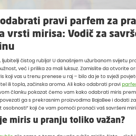
odabrati pravi parfem za pr
 vrsti mirisa: Vodič za savr
inu
 ljubitelji čistog rublja! U današnjem užurbanom svijetu pra
užnost, već i prilika za mali luksuz. Zamislite da otvorite o
is koji vas u trenu prenese u raj – bilo da je to svježi povje
tel ili topla, začinska aroma. Ali kako odabrati pravi
parfe
ovom članku pokazat ćemo vam kako odabrati miris prem
 povezati ga s prekrasnim proizvodima BajaBee i dodati z
st osobnosti“ koji će vam pomoći pronaći vaš savršeni miri
je miris u pranju toliko važan?