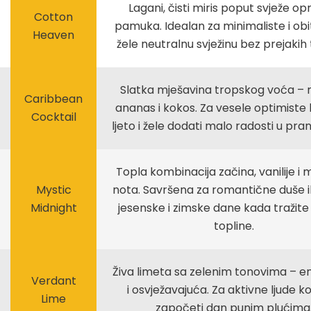
Lagani, čisti miris poput svježe o
Cotton
pamuka. Idealan za minimaliste i obit
Heaven
žele neutralnu svježinu bez prejakih
Slatka mješavina tropskog voća –
Caribbean
ananas i kokos. Za vesele optimiste k
Cocktail
ljeto i žele dodati malo radosti u pranj
Topla kombinacija začina, vanilije i m
Mystic
nota. Savršena za romantične duše il
Midnight
jesenske i zimske dane kada tražite
topline.
Živa limeta sa zelenim tonovima – e
Verdant
i osvježavajuća. Za aktivne ljude koj
Lime
započeti dan punim plućima