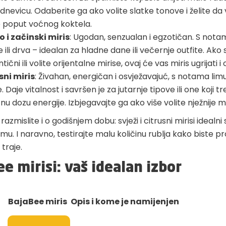
dnevicu. Odaberite ga ako volite slatke tonove i želite da 
e poput voćnog koktela.
 i začinski miris
: Ugodan, senzualan i egzotičan. S nota
je ili drva – idealan za hladne dane ili večernje outfite. Ako 
ični ili volite orijentalne mirise, ovaj će vas miris ugrijati i 
sni miris
: Živahan, energičan i osvježavajuć, s notama limun
. Daje vitalnost i savršen je za jutarnje tipove ili one koji t
u dozu energije. Izbjegavajte ga ako više volite nježnije mi
razmislite i o godišnjem dobu: svježi i citrusni mirisi idealni s
imu. I naravno, testirajte malu količinu rublja kako biste pro
 traje.
e mirisi: vaš idealan izbor
BajaBee miris
Opis i kome je namijenjen