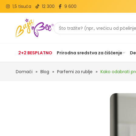
1,5 tisuća
12 300
9 600
2+2 BESPLATNO
Prirodna sredstva za čišćenje
De
Domaći
»
Blog
»
Parfemi za rublje
»
Kako odabrati pr