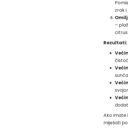
Pomisa
zrak i
Omil
– plaž
citrus
Rezultati:
Većin
čistoć
Većin
sunča
Većin
svojo
Većin
dodatn
Ako imate 
miješati po 