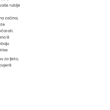
vaše rublje
ma začina,
ste
očarati.
a ili
rebaju
rise.
u za ljeto,
vjerili