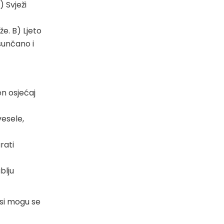
) Svježi
že. B) Ljeto
 sunčano i
n osjećaj
vesele,
rati
blju
isi mogu se