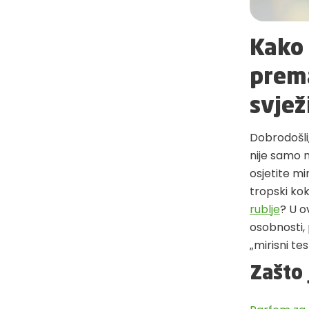
Kako 
prema
svjež
Dobrodošli,
nije samo n
osjetite mir
tropski kok
rublje
? U 
osobnosti,
„mirisni te
Zašto 