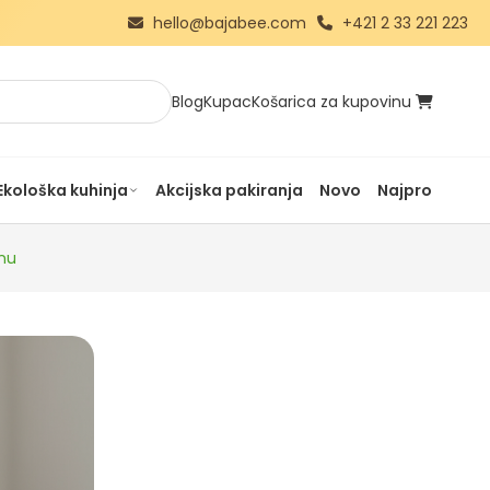
hello@bajabee.com
+421 2 33 221 223
Blog
Kupac
Košarica za kupovinu
Ekološka kuhinja
Akcijska pakiranja
Novo
Najprodavanij
inu