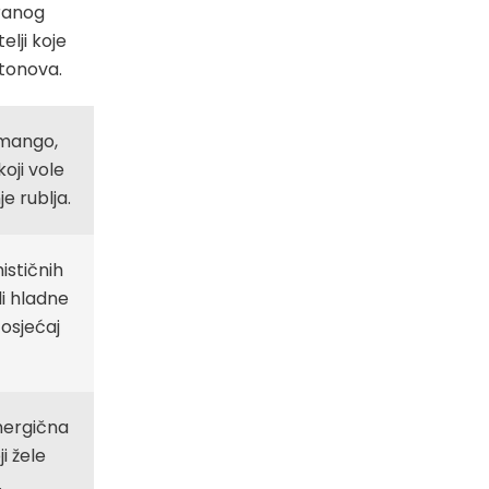
pranog
elji koje
 tonova.
 mango,
oji vole
e rublja.
ističnih
i hladne
 osjećaj
nergična
i žele
.