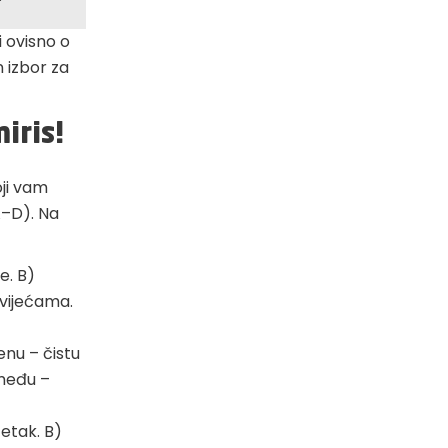
i ovisno o
n izbor za
iris!
oji vam
A–D). Na
ge. B)
svijećama.
lenu – čistu
smeđu –
četak. B)