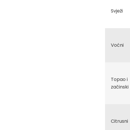
Svježi
Voćni
Topao i
začinski
Citrusni