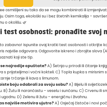
Bee osmišljeni su tako da se mogu kombinirati ili izmjenjivat
u. Osim toga, ekološki su i bez štetnih kemikalija – savrše
nu o okolišu. 🌿
i test osobnosti: pronađite svoj m
o zabavno! Ispunite ovaj kratki test osobnosti i otkrijte k
is najviše odgovara. Odgovorite iskreno i zbrojite slova (
aznati koji ste tip.
se najradije opuštate?
A) Šetnja u prirodi ili čitanje knji
 s prijateljima i voćni kokteli. C) Topla kupka s mirisnim 
arnje trčanje ili kava s limunom.
biste boju odabrali za svoju sobu?
A) Bijelu ili svijetloze
žu. B) Žutu ili narančastu – veselu i sunčanu. C) Crvenu ili 
i ugodnu. D) Zelenu ili žutu – energičnu i živahnu.
as najviše motivira ujutro?
A) Osjećaj čistoće i novi po