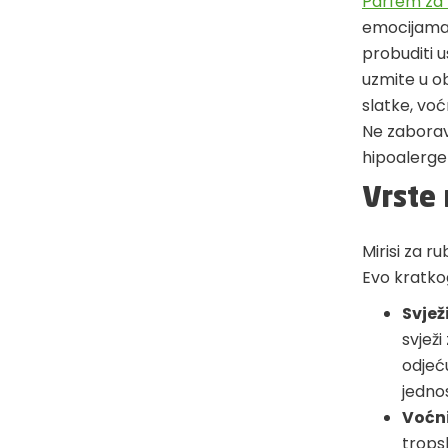
Parfem za 
emocijama, 
probuditi u
uzmite u obz
slatke, voć
Ne zaborav
hipoalerge
Vrste 
Mirisi za r
Evo kratko
Svjež
svjež
odjeću
jednos
Voćni
tropsk