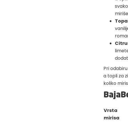
svako
miriš
Topao
vanili
romant
Citru
limete
dodatn
Pri odabiru 
a topli za z
koliko miris
BajaBe
Vrsta
mirisa