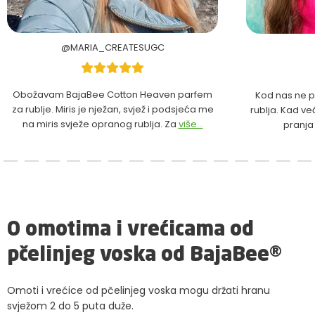
@MARIA_CREATESUGC
Obožavam BajaBee Cotton Heaven parfem
Kod nas ne p
za rublje. Miris je nježan, svjež i podsjeća me
rublja. Kad ve
na miris svježe opranog rublja. Za
više...
pranja
O omotima i vrećicama od
pčelinjeg voska od BajaBee®
Omoti i vrećice od pčelinjeg voska mogu držati hranu
svježom 2 do 5 puta duže.