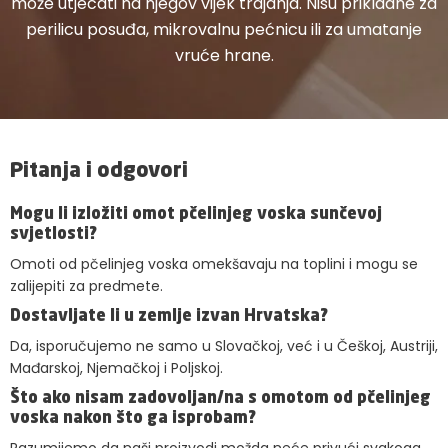
može utjecati na njegov vijek trajanja. Nisu prikladne za
perilicu posuđa, mikrovalnu pećnicu ili za umatanje
vruće hrane.
Pitanja i odgovori
Mogu li izložiti omot pčelinjeg voska sunčevoj
svjetlosti?
Omoti od pčelinjeg voska omekšavaju na toplini i mogu se
zalijepiti za predmete.
Dostavljate li u zemlje izvan Hrvatska?
Da, isporučujemo ne samo u Slovačkoj, već i u Češkoj, Austriji,
Mađarskoj, Njemačkoj i Poljskoj.
Što ako nisam zadovoljan/na s omotom od pčelinjeg
voska nakon što ga isprobam?
Razumijemo da naši proizvodi možda neće privući svakoga