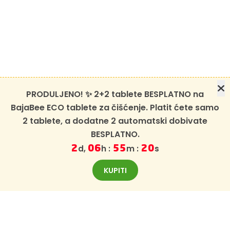
PRODULJENO! ✨ 2+2 tablete BESPLATNO na
BajaBee ECO tablete za čišćenje. Platit ćete samo
2 tablete, a dodatne 2 automatski dobivate
BESPLATNO.
d,
h :
m :
s
2
06
55
18
KUPITI