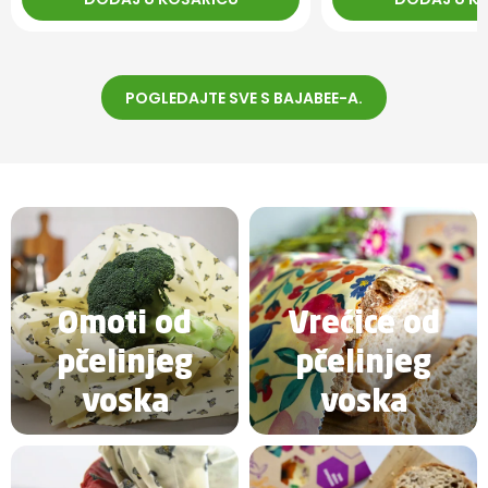
POGLEDAJTE SVE S BAJABEE-A.
Omoti od
Vrećice od
pčelinjeg
pčelinjeg
voska
voska