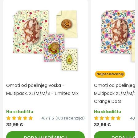
Najprodavaniji
Omoti od pčelinjeg voska -
Omoti od pčelinjeg 
Multipack, XL/M/M/S - Limited Mix
Multipack XL/M/M/S
Orange Dots
Na skladištu
Na skladištu
4,7 / 5
(103 recenzija)
4,6 
32,99 €
32,99 €
DODAJ U KOŠARICU
DODAJ U K