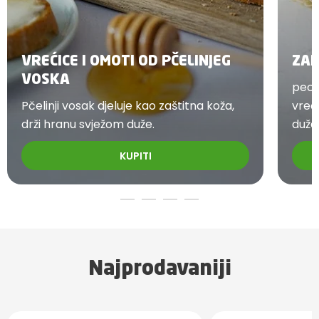
VREĆICE I OMOTI OD PČELINJEG
ZAM
VOSKA
peciv
Pčelinji vosak djeluje kao zaštitna koža,
vreći
drži hranu svježom duže.
duže
KUPITI
Najprodavaniji