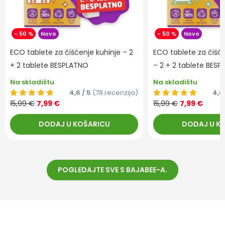
- 50 %
Novo
- 50 %
Novo
ECO tablete za čišćenje kuhinje – 2
ECO tablete za čišć
+ 2 tablete BESPLATNO
– 2 + 2 tablete BES
Na skladištu
Na skladištu
4,6 / 5
(78 recenzija)
4,6 
15,99 €
7,99 €
15,99 €
7,99 €
DODAJ U KOŠARICU
DODAJ U K
POGLEDAJTE SVE S BAJABEE-A.