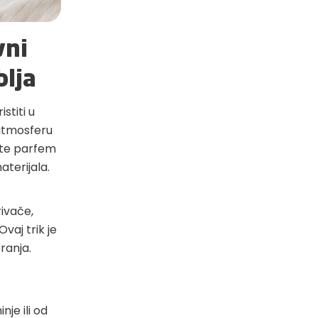
vni
blja
stiti u
 atmosferu
dite parfem
aterijala.
ivače,
Ovaj trik je
ranja.
nje ili od