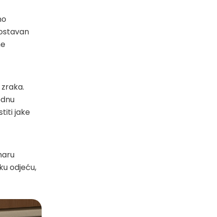
no
nostavan
ne
 zraka.
odnu
titi jake
maru
ku odjeću,