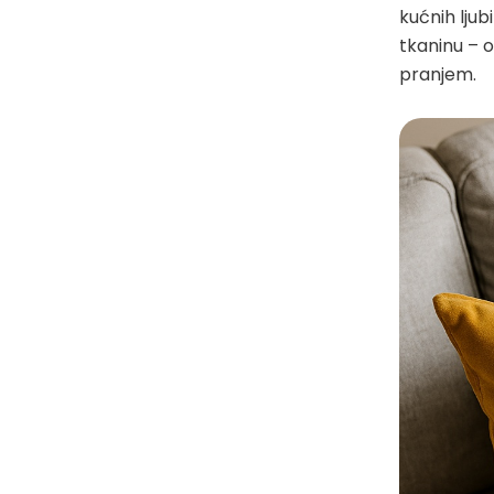
kućnih lju
tkaninu – o
pranjem.