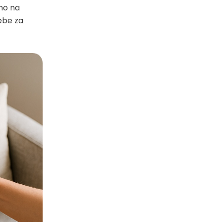
vno na
rebe za