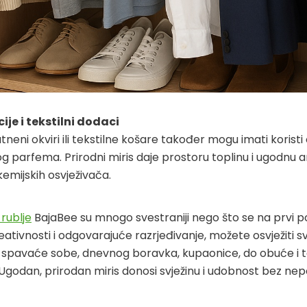
ije i tekstilni dodaci
atneni okviri ili tekstilne košare također mogu imati koristi
og parfema. Prirodni miris daje prostoru toplinu i ugodnu
kemijskih osvježivača.
rublje
BajaBee su mnogo svestraniji nego što se na prvi po
ativnosti i odgovarajuće razrjeđivanje, možete osvježiti s
spavaće sobe, dnevnog boravka, kupaonice, do obuće i te
Ugodan, prirodan miris donosi svježinu i udobnost bez ne