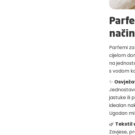
Parfe
način
Parfemi za 
cijelom dom
na jednosta
s vodom kak
✨
Osvježav
Jednostavn
jastuke ili
idealan nak
Ugodan miri
🌿
Tekstil
Zavjese, pr