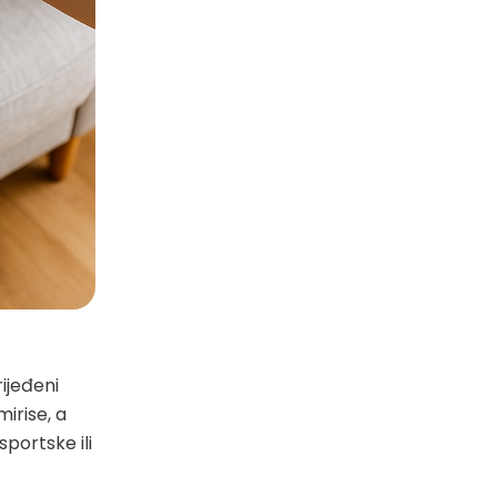
ijeđeni
irise, a
sportske ili