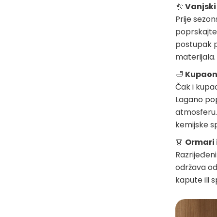
🌞
Vanjski 
Prije sezon
poprskajte
postupak p
materijala.
🛁
Kupaon
Čak i kupa
Lagano pop
atmosferu. 
kemijske s
👗
Ormari 
Razrijeđen
održava odj
kapute ili 