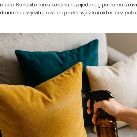
bimaca. Nanesite malu količinu razrijeđenog parfema izra
dmah će osvježiti prostor i pružiti svjež karakter bez pot