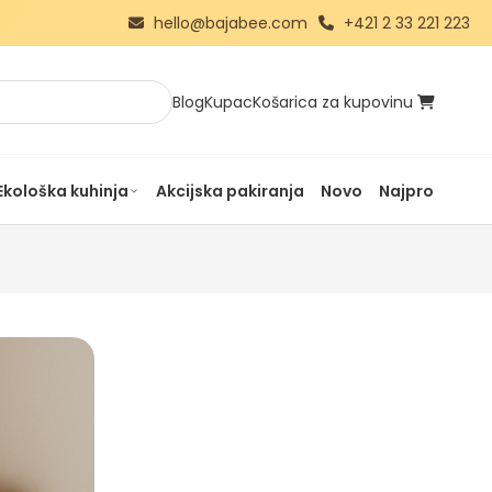
hello@bajabee.com
+421 2 33 221 223
Blog
Kupac
Košarica za kupovinu
Ekološka kuhinja
Akcijska pakiranja
Novo
Najprodavanij