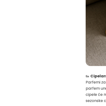
👟
Cipelar
Parfemi za 
parfem unu
cipele će m
sezonske c