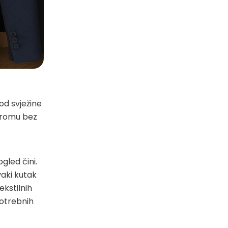
 od svježine
 aromu bez
gled čini.
vaki kutak
kstilnih
potrebnih