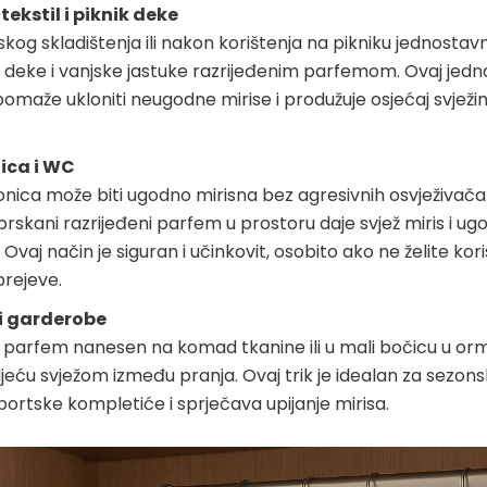
tekstil i piknik deke
skog skladištenja ili nakon korištenja na pikniku jednostav
 deke i vanjske jastuke razrijeđenim parfemom. Ovaj jed
omaže ukloniti neugodne mirise i produžuje osjećaj svježi
ica i WC
onica može biti ugodno mirisna bez agresivnih osvježivača
rskani razrijeđeni parfem u prostoru daje svjež miris i ug
Ovaj način je siguran i učinkovit, osobito ako ne želite koris
prejeve.
i garderobe
i parfem nanesen na komad tkanine ili u mali bočicu u or
eću svježom između pranja. Ovaj trik je idealan za sezons
sportske kompletiće i sprječava upijanje mirisa.