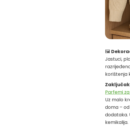
🖼
Dekorac
Jastuci, pl
razrijeđen
korištenja 
Zaključak
Parfemi za 
Uz malo kre
doma – od 
dodataka. 
kemikalija.