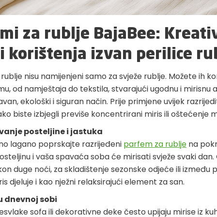
mi za rublje BajaBee: Kreati
i korištenja izvan perilice ru
rublje nisu namijenjeni samo za svježe rublje. Možete ih kori
u, od namještaja do tekstila, stvarajući ugodnu i mirisnu
van, ekološki i siguran način. Prije primjene uvijek razrije
o biste izbjegli previše koncentrirani miris ili oštećenje m
anje posteljine i jastuka
o lagano poprskajte razrijeđeni
parfem za rublje
na pokr
 posteljinu i vaša spavaća soba će mirisati svježe svaki dan. 
on duge noći, za skladištenje sezonske odjeće ili između p
s djeluje i kao nježni relaksirajući element za san.
 u dnevnoj sobi
esvlake sofa ili dekorativne deke često upijaju mirise iz kuhi