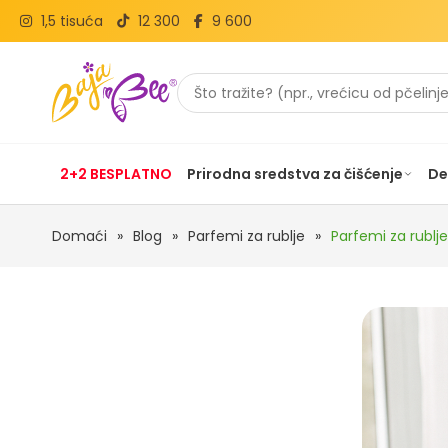
1,5 tisuća
12 300
9 600
2+2 BESPLATNO
Prirodna sredstva za čišćenje
De
Domaći
»
Blog
»
Parfemi za rublje
»
Parfemi za rublje