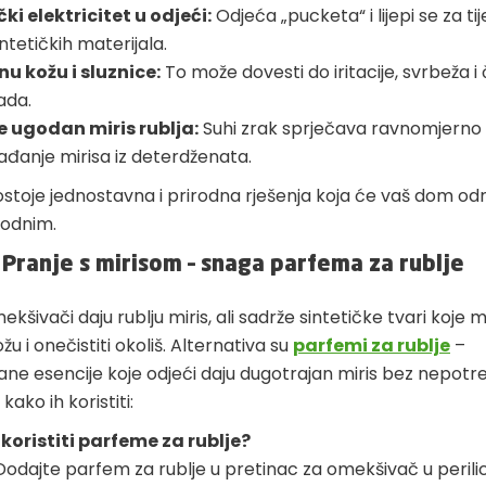
čki elektricitet u odjeći:
Odjeća „pucketa“ i lijepi se za tij
ntetičkih materijala.
nu kožu i sluznice:
To može dovesti do iritacije, svrbeža i
ada.
 ugodan miris rublja:
Suhi zrak sprječava ravnomjerno
ađanje mirisa iz deterdženata.
stoje jednostavna i prirodna rješenja koja će vaš dom odr
godnim.
 Pranje s mirisom – snaga parfema za rublje
ekšivači daju rublju miris, ali sadrže sintetičke tvari koje
žu i onečistiti okoliš. Alternativa su
parfemi za rublje
–
ane esencije koje odjeći daju dugotrajan miris bez nepot
kako ih koristiti:
koristiti parfeme za rublje?
Dodajte parfem za rublje u pretinac za omekšivač u perilici