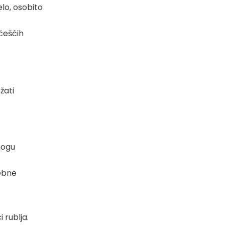
elo, osobito
 češćih
žati
 mogu
rebne
 rublja.