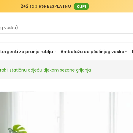
2+2 tablete BESPLATNO
KUPI
tergenti za pranje rublja
Ambalaža od pčelinjeg voska
rak i statičnu odjeću tijekom sezone grijanja