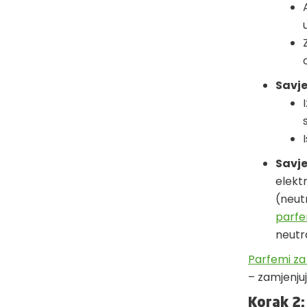
Savje
Savje
elekt
(neutr
parfe
neutra
Parfemi za 
– zamjenjuj
Korak 2: