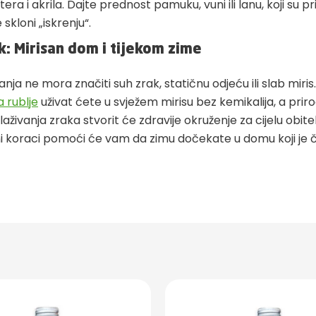
tera i akrila. Dajte prednost pamuku, vuni ili lanu, koji su prir
skloni „iskrenju“.
k: Mirisan dom i tijekom zime
anja ne mora značiti suh zrak, statičnu odjeću ili slab miris
 rublje
uživat ćete u svježem mirisu bez kemikalija, a prir
živanja zraka stvorit će zdravije okruženje za cijelu obitelj
i koraci pomoći će vam da zimu dočekate u domu koji je či