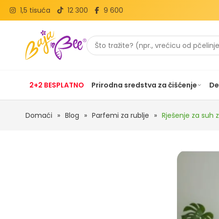
1,5 tisuća
12 300
9 600
2+2 BESPLATNO
Prirodna sredstva za čišćenje
De
Domaći
»
Blog
»
Parfemi za rublje
»
Rješenje za suh z