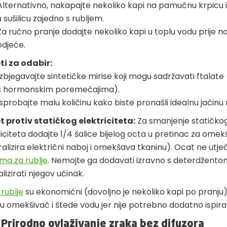
Alternativno, nakapajte nekoliko kapi na pamučnu krpicu i 
u sušilicu zajedno s rubljem.
Za ručno pranje dodajte nekoliko kapi u toplu vodu prije 
odjeće.
ti za odabir:
Izbjegavajte sintetičke mirise koji mogu sadržavati ftalat
s hormonskim poremećajima).
Isprobajte malu količinu kako biste pronašli idealnu jačinu 
t protiv statičkog elektriciteta:
Za smanjenje statičko
riciteta dodajte 1/4 šalice bijelog octa u pretinac za omek
alizira električni naboj i omekšava tkaninu). Ocat ne utje
ma za rublje
. Nemojte ga dodavati izravno s deterdžento
lizirati njegov učinak.
rublje
su ekonomični (dovoljno je nekoliko kapi po pranju) 
u omekšivač i štede vodu jer nije potrebno dodatno ispira
 Prirodno ovlaživanje zraka bez difuzora