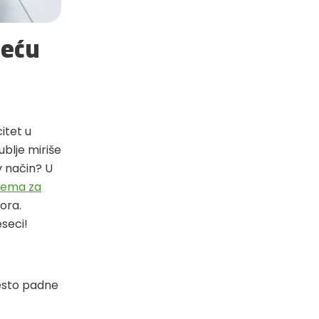
jeću
itet u
ublje miriše
v način? U
fema za
ora.
eseci!
često padne