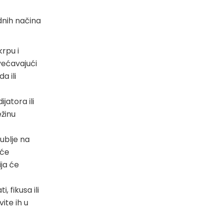
odnih načina
krpu i
većavajući
a ili
jatora ili
ežinu
ublje na
eće
ija će
 fikusa ili
ite ih u