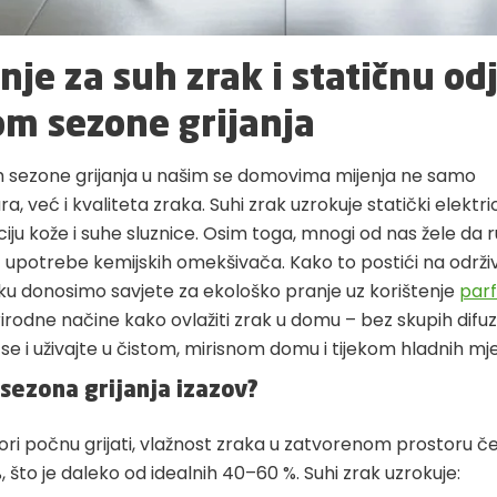
nje za suh zrak i statičnu od
om sezone grijanja
 sezone grijanja u našim se domovima mijenja ne samo
, već i kvaliteta zraka. Suhi zrak uzrokuje statički elektric
taciju kože i suhe sluznice. Osim toga, mnogi od nas žele da r
z upotrebe kemijskih omekšivača. Kako to postići na održi
u donosimo savjete za ekološko pranje uz korištenje
par
irodne načine kako ovlažiti zrak u domu – bez skupih difuz
e se i uživajte u čistom, mirisnom domu i tijekom hladnih mj
 sezona grijanja izazov?
tori počnu grijati, vlažnost zraka u zatvorenom prostoru 
 što je daleko od idealnih 40–60 %. Suhi zrak uzrokuje: