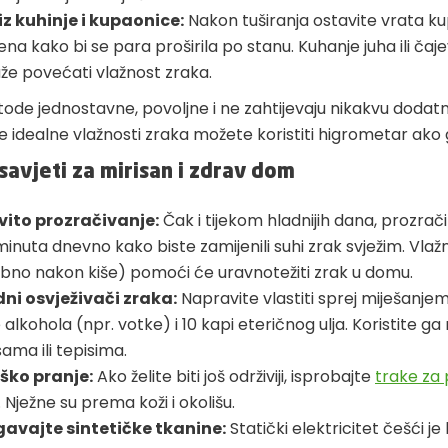
iz kuhinje i kupaonice:
Nakon tuširanja ostavite vrata k
na kako bi se para proširila po stanu. Kuhanje juha ili ča
e povećati vlažnost zraka.
ode jednostavne, povoljne i ne zahtijevaju nikakvu doda
e idealne vlažnosti zraka možete koristiti higrometar ako 
savjeti za mirisan i zdrav dom
ito prozračivanje:
Čak i tijekom hladnijih dana, prozrač
minuta dnevno kako biste zamijenili suhi zrak svježim. Vlaž
bno nakon kiše) pomoći će uravnotežiti zrak u domu.
dni osvježivači zraka:
Napravite vlastiti sprej miješanje
e alkohola (npr. votke) i 10 kapi eteričnog ulja. Koristite ga
ama ili tepisima.
ško pranje:
Ako želite biti još održiviji, isprobajte
trake za 
. Nježne su prema koži i okolišu.
gavajte sintetičke tkanine:
Statički elektricitet češći je