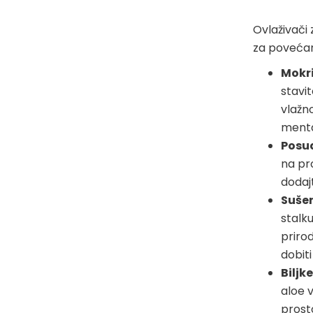
Ovlaživači 
za povećan
Mokri
stavi
vlažno
menta
Posu
na pr
dodajt
Sušen
stalk
prirod
dobiti
Biljk
aloe v
prosto