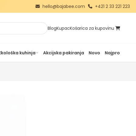
hello@bajabee.com
+421 2 33 221 223
Blog
Kupac
Košarica za kupovinu
Ekološka kuhinja
Akcijska pakiranja
Novo
Najprodavanij