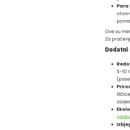
Para 
otvore
pomaž
Ove su met
Za praćenj
Dodatni 
Redov
5–10 
(pose
Priro
žličic
zavjes
Ekolo
rublja
Izbje