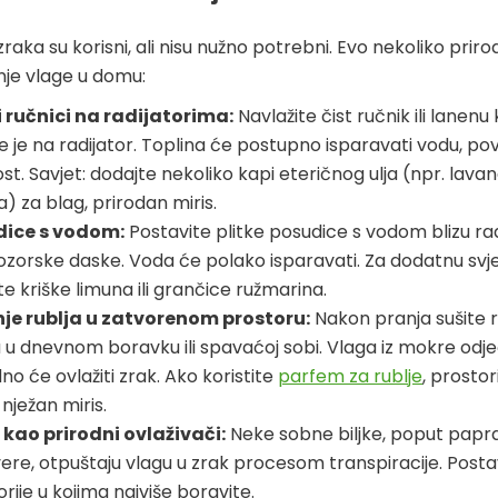
zraka su korisni, ali nisu nužno potrebni. Evo nekoliko prir
je vlage u domu:
 ručnici na radijatorima:
Navlažite čist ručnik ili lanenu 
te je na radijator. Toplina će postupno isparavati vodu, po
st. Savjet: dodajte nekoliko kapi eteričnog ulja (npr. lavand
) za blag, prirodan miris.
dice s vodom:
Postavite plitke posudice s vodom blizu radi
ozorske daske. Voda će polako isparavati. Za dodatnu svj
e kriške limuna ili grančice ružmarina.
je rublja u zatvorenom prostoru:
Nakon pranja sušite r
u u dnevnom boravku ili spavaćoj sobi. Vlaga iz mokre odj
no će ovlažiti zrak. Ako koristite
parfem za rublje
, prostor
 nježan miris.
e kao prirodni ovlaživači:
Neke sobne biljke, poput paprati,
ere, otpuštaju vlagu u zrak procesom transpiracije. Postav
rije u kojima najviše boravite.