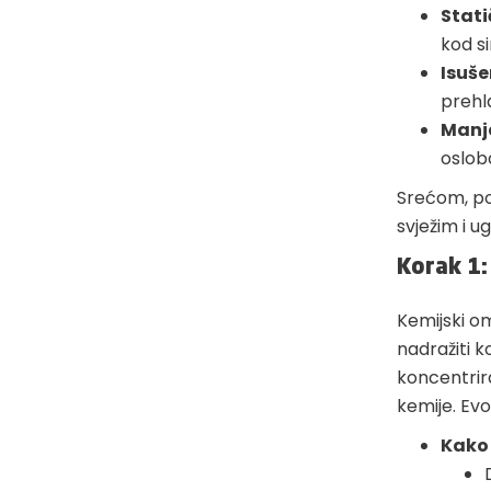
Stati
kod si
Isuše
prehl
Manje
oslob
Srećom, po
svježim i u
Korak 1:
Kemijski om
nadražiti ko
koncentrir
kemije. Evo 
Kako 