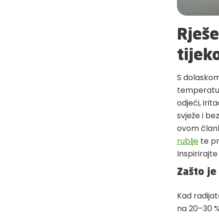
Rješe
tijek
S dolaskom
temperatura
odjeći, iri
svježe i be
ovom člank
rublje
te pr
Inspirirajt
Zašto je
Kad radija
na 20–30 %,