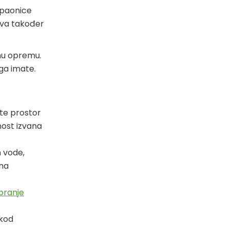
upaonice
jeva također
tnu opremu.
ga imate.
ite prostor
nost izvana
m vode,
 na
pranje
 kod