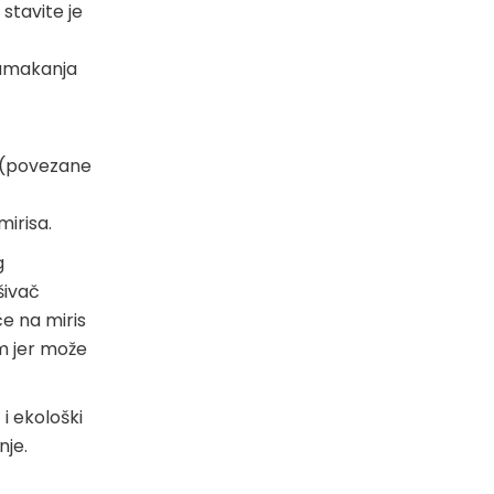
stavite je
namakanja
e (povezane
mirisa.
g
šivač
če na miris
m jer može
i ekološki
nje.