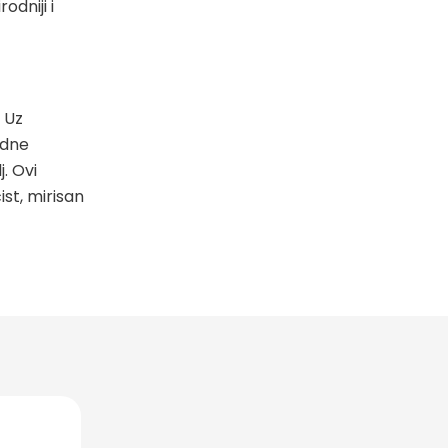
odniji i
. Uz
odne
. Ovi
st, mirisan