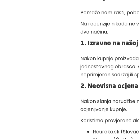
Pomaže nam rasti, poboljš
Na recenzije nikada ne v
dva načina:
1. Izravno na našoj
Nakon kupnje proizvoda
jednostavnog obrasca. V
neprimjeren sadržaj ili 
2. Neovisna ocjena
Nakon slanja narudžbe n
ocjenjivanje kupnje.
Koristimo provjerene ala
Heureka.sk (Slova