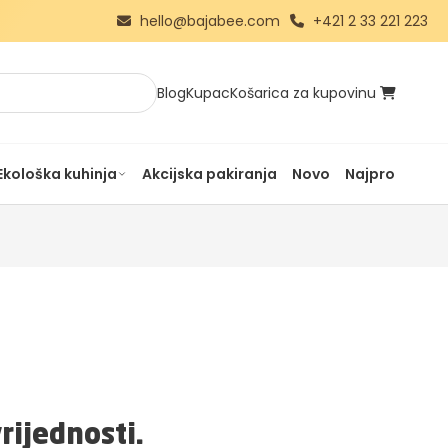
hello@bajabee.com
+421 2 33 221 223
Blog
Kupac
Košarica za kupovinu
Ekološka kuhinja
Akcijska pakiranja
Novo
Najprodavanij
rijednosti.