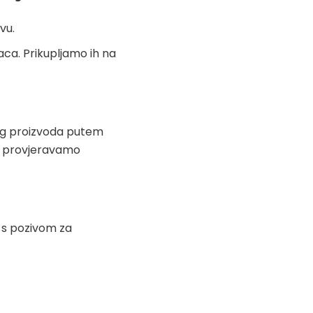
vu.
aca. Prikupljamo ih na
og proizvoda putem
r. provjeravamo
 s pozivom za