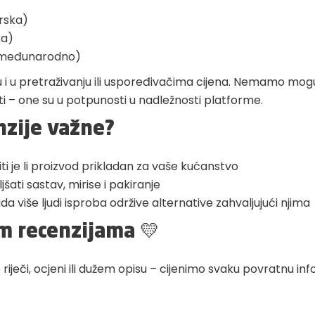
rska)
ka)
 (međunarodno)
ju i u pretraživanju ili uspoređivačima cijena. Nemamo mogu
isati – one su u potpunosti u nadležnosti platforme.
nzije važne?
i je li proizvod prikladan za vaše kućanstvo
ti sastav, mirise i pakiranje
 više ljudi isproba održive alternative zahvaljujući njima
m recenzijama 💛
o riječi, ocjeni ili dužem opisu – cijenimo svaku povratnu inf