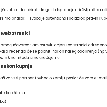
avati se i inspirirati druge da isprobaju održiviju alternati
ršimo pritisak – svaka je autentična i dolazi od pravih kup
 web stranici
 omogućavamo vam ostaviti ocjenu na stranici određen
aša recenzija će se pojaviti nakon našeg odobrenja (np
spam), no nikada ju ne uređujemo.
 nakon kupnje
aš vanjski partner (ovisno o zemlji) poslat će vam e-mail
te kao što su:
čka)