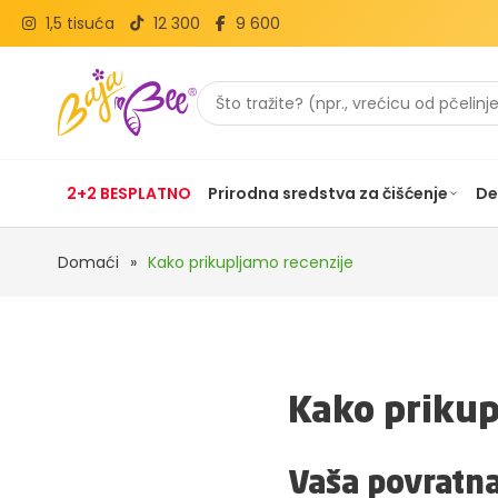
1,5 tisuća
12 300
9 600
2+2 BESPLATNO
Prirodna sredstva za čišćenje
De
Domaći
»
Kako prikupljamo recenzije
Kako prikup
Vaša povratna 