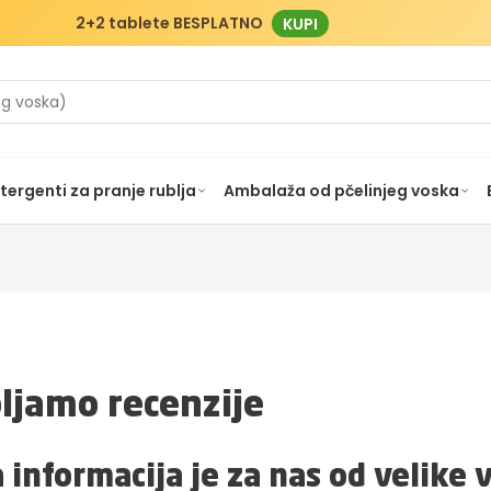
2+2 tablete BESPLATNO
KUPI
tergenti za pranje rublja
Ambalaža od pčelinjeg voska
ljamo recenzije
informacija je za nas od velike v