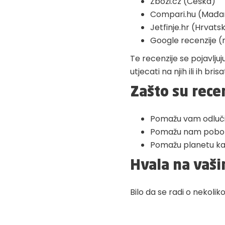
Zbozi.cz (Češka)
Compari.hu (Mađa
Jetfinje.hr (Hrvats
Google recenzije
Te recenzije se pojavlju
utjecati na njih ili ih br
Zašto su rece
Pomažu vam odlučit
Pomažu nam poboljša
Pomažu planetu kada
Hvala na vaši
Bilo da se radi o nekolik