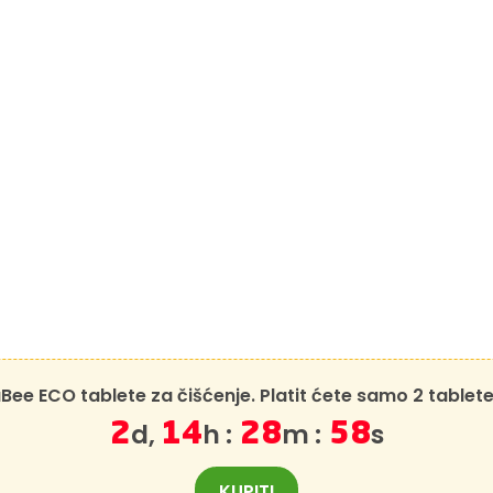
ee ECO tablete za čišćenje. Platit ćete samo 2 tablet
d,
h :
m :
s
2
14
28
58
KUPITI