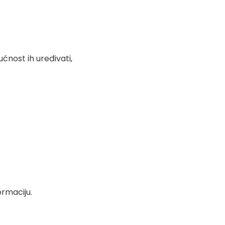
ćnost ih uređivati,
ormaciju.