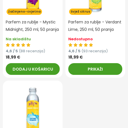
Začinjeno-cvjetna
Svjež citrus
Parfem za rublje - Mystic
Parfem za rublje - Verdant
Midnight, 250 ml, 50 pranja
Lime, 250 ml, 50 pranja
Na skladištu
Nedostupno
4,6 / 5
(88 recenzija)
4,6 / 5
(93 recenzija)
18,99 €
18,99 €
DODAJ U KOŠARICU
PRIKAŽI