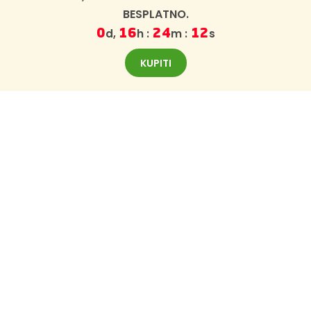
BESPLATNO.
d,
h :
m :
s
0
16
24
11
KUPITI
BESPLATNI NEWSLETTER
Prijavite se za BajaBee newsletter