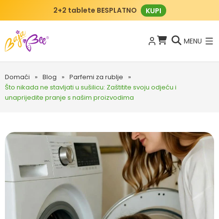
2+2 tablete BESPLATNO
KUPI
MENU
Domaći
»
Blog
»
Parfemi za rublje
»
Što nikada ne stavljati u sušilicu: Zaštitite svoju odjeću i
unaprijedite pranje s našim proizvodima