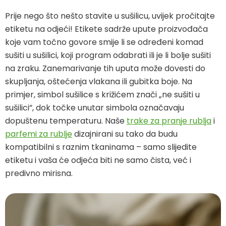
Prije nego što nešto stavite u sušilicu, uvijek pročitajte
etiketu na odjeći! Etikete sadrže upute proizvođača
koje vam točno govore smije li se određeni komad
sušiti u sušilici, koji program odabrati ili je li bolje sušiti
na zraku. Zanemarivanje tih uputa može dovesti do
skupljanja, oštećenja vlakana ili gubitka boje. Na
primjer, simbol sušilice s križićem znači „ne sušiti u
sušilici”, dok točke unutar simbola označavaju
dopuštenu temperaturu. Naše
trake za pranje rublja
i
parfemi za rublje
dizajnirani su tako da budu
kompatibilni s raznim tkaninama – samo slijedite
etiketu i vaša će odjeća biti ne samo čista, već i
predivno mirisna.