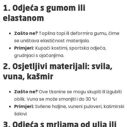
1. Odjeća s gumom ili
elastanom
Zašto ne?
Toplina topi ili deformira gumu, čime
se uništava elastičnost materijala.
Primjeri:
Kupaći kostimi, sportska odjeća,
grudnjaci s ojačanjima.
2. Osjetljivi materijali: svila,
vuna, kašmir
Zašto ne?
Ove tkanine se mogu skupiti ili izgubiti
oblik. Vuna se može smanjiti i do 30 %!
Primjeri:
Svilene haljine, vuneni puloveri, kašmirski
šalovi.
3. Odjeća s mrljama od ulja ili