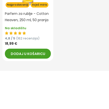
Najprodavaniji
Svjež miris
Parfem za rublje - Cotton
Heaven, 250 ml, 50 pranja
Na skladištu
4,8 / 5
(162 recenzija)
18,99 €
DODAJ U KOŠARICU