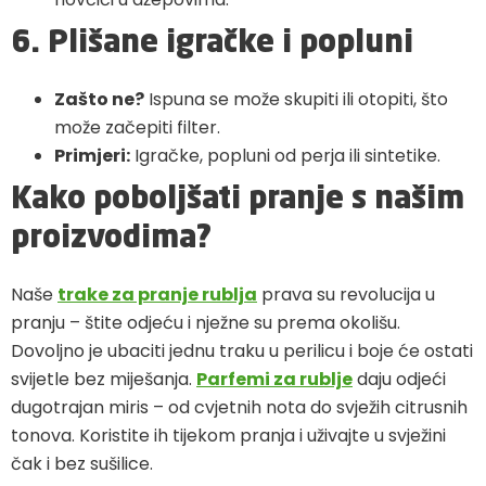
6. Plišane igračke i popluni
Zašto ne?
Ispuna se može skupiti ili otopiti, što
može začepiti filter.
Primjeri:
Igračke, popluni od perja ili sintetike.
Kako poboljšati pranje s našim
proizvodima?
Naše
trake za pranje rublja
prava su revolucija u
pranju – štite odjeću i nježne su prema okolišu.
Dovoljno je ubaciti jednu traku u perilicu i boje će ostati
svijetle bez miješanja.
Parfemi za rublje
daju odjeći
dugotrajan miris – od cvjetnih nota do svježih citrusnih
tonova. Koristite ih tijekom pranja i uživajte u svježini
čak i bez sušilice.