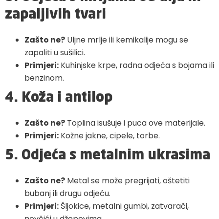
zapaljivih tvari
Zašto ne?
Uljne mrlje ili kemikalije mogu se
zapaliti u sušilici.
Primjeri:
Kuhinjske krpe, radna odjeća s bojama ili
benzinom.
4. Koža i antilop
Zašto ne?
Toplina isušuje i puca ove materijale.
Primjeri:
Kožne jakne, cipele, torbe.
5. Odjeća s metalnim ukrasima
Zašto ne?
Metal se može pregrijati, oštetiti
bubanj ili drugu odjeću.
Primjeri:
Šljokice, metalni gumbi, zatvarači,
novčići u džepovima.