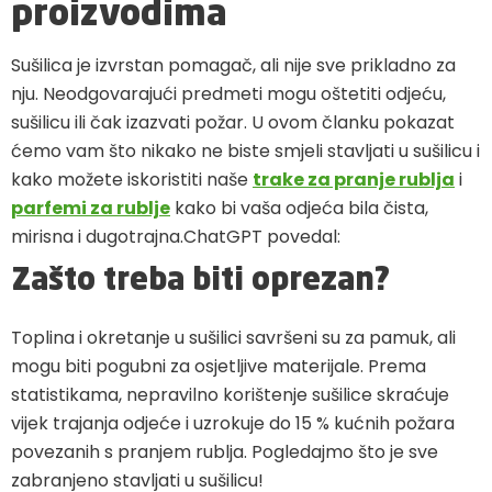
proizvodima
Sušilica je izvrstan pomagač, ali nije sve prikladno za
nju. Neodgovarajući predmeti mogu oštetiti odjeću,
sušilicu ili čak izazvati požar. U ovom članku pokazat
ćemo vam što nikako ne biste smjeli stavljati u sušilicu i
kako možete iskoristiti naše
trake za pranje rublja
i
parfemi za rublje
kako bi vaša odjeća bila čista,
mirisna i dugotrajna.ChatGPT povedal:
Zašto treba biti oprezan?
Toplina i okretanje u sušilici savršeni su za pamuk, ali
mogu biti pogubni za osjetljive materijale. Prema
statistikama, nepravilno korištenje sušilice skraćuje
vijek trajanja odjeće i uzrokuje do 15 % kućnih požara
povezanih s pranjem rublja. Pogledajmo što je sve
zabranjeno stavljati u sušilicu!