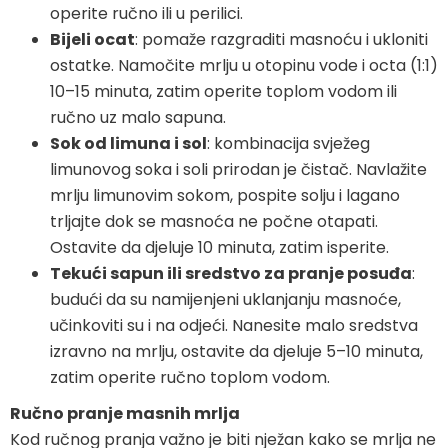
operite ručno ili u perilici.
Bijeli ocat
: pomaže razgraditi masnoću i ukloniti
ostatke. Namočite mrlju u otopinu vode i octa (1:1)
10–15 minuta, zatim operite toplom vodom ili
ručno uz malo sapuna.
Sok od limuna i sol
: kombinacija svježeg
limunovog soka i soli prirodan je čistač. Navlažite
mrlju limunovim sokom, pospite solju i lagano
trljajte dok se masnoća ne počne otapati.
Ostavite da djeluje 10 minuta, zatim isperite.
Tekući sapun ili sredstvo za pranje posuđa
:
budući da su namijenjeni uklanjanju masnoće,
učinkoviti su i na odjeći. Nanesite malo sredstva
izravno na mrlju, ostavite da djeluje 5–10 minuta,
zatim operite ručno toplom vodom.
Ručno pranje masnih mrlja
Kod ručnog pranja važno je biti nježan kako se mrlja ne