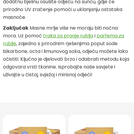
dodatnu bjelinu osušite odjeću na suncu, gdje će
prirodno UV zračenje pomoći u uklanjanju ostataka
masnoće.
Zaključak
Masne mrlje više ne moraju biti noćna
mora. Uz pomoć
traka za pranje rublja
i
parfema za
rublje
, zajedno s prirodnim rješenjima poput sode
bikarbone, octa i limunovog soka, odjeću možete lako
očistiti. Ključno je djelovati brzo i odabrati metodu koja
odgovara vrsti tkanine. Isprobajte naše savjete i
uživajte u čistoj, svježoj i mirisnoj odjeći!