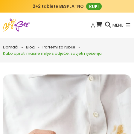
2+2 tablete BESPLATNO
KUPI
MENU
Domaći
»
Blog
»
Parfemi za rublje
»
Kako oprati masne mrlje s odjeće: savjeti i rješenja