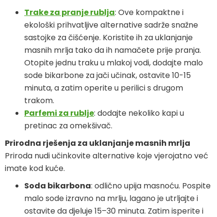
Trake za pranje rublja
: Ove kompaktne i
ekološki prihvatljive alternative sadrže snažne
sastojke za čišćenje. Koristite ih za uklanjanje
masnih mrlja tako da ih namačete prije pranja.
Otopite jednu traku u mlakoj vodi, dodajte malo
sode bikarbone za jači učinak, ostavite 10-15
minuta, a zatim operite u perilici s drugom
trakom.
Parfemi za rublje
: dodajte nekoliko kapi u
pretinac za omekšivač.
Prirodna rješenja za uklanjanje masnih mrlja
Priroda nudi učinkovite alternative koje vjerojatno već
imate kod kuće.
Soda bikarbona
: odlično upija masnoću. Pospite
malo sode izravno na mrlju, lagano je utrljajte i
ostavite da djeluje 15–30 minuta. Zatim isperite i