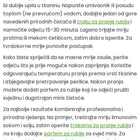
bi dublje upila u tkaninu. Napunite umivaonik ili posudu
toplom (ne prevrućom) vodom, dodajte jedan od gore
navedenih prirodnih čistača ili
traku za pranje rublja
i
namočite odjeću 15–30 minuta. Lagano trljajte mrlju
prstima ili mekom četkicom, zatim dobro isperite. Za
tvrdokorne mrlje ponovite postupak.
Kako biste spriječili da se masne mrlje osuše, perite
odjeću što je prije moguće nakon zaprljanja. Koristite
odgovarajuću temperaturu pranja prema vrsti tkanine
i izbjegavajte pretrpavanje perilice. Nakon pranja
možete dodati parfem za rublje koji će odjeći pružiti
svježinu i dugotrajan miris čistoće.
Za najbolje rezultate kombinirajte profesionalna i
prirodna rješenja. Na primjer, tretirajte mrlju limunovim
sokom i solju, zatim operite
trakama za pranje rublja
i
na kraju dodajte
parfem za rublje
za svjež miris. Za