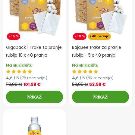
- 15 %
- 10 %
240 pranja
Gigapack | Trake za pranje
BajaBee trake za pranje
rublja 10 x 48 pranja
rublja - 5 x 48 pranja
Na skladištu
Na skladištu
4,6 / 5
(78 recenzija)
4,6 / 5
(82 recenzija)
119,90 €
101,99 €
59,95 €
53,99 €
PRIKAŽI
PRIKAŽI