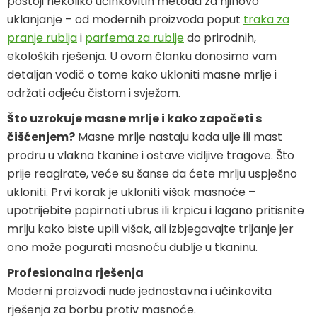
postoji nekoliko učinkovitih metoda za njihovo
uklanjanje – od modernih proizvoda poput
traka za
pranje rublja
i
parfema za rublje
do prirodnih,
ekoloških rješenja. U ovom članku donosimo vam
detaljan vodič o tome kako ukloniti masne mrlje i
održati odjeću čistom i svježom.
Što uzrokuje masne mrlje i kako započeti s
čišćenjem?
Masne mrlje nastaju kada ulje ili mast
prodru u vlakna tkanine i ostave vidljive tragove. Što
prije reagirate, veće su šanse da ćete mrlju uspješno
ukloniti. Prvi korak je ukloniti višak masnoće –
upotrijebite papirnati ubrus ili krpicu i lagano pritisnite
mrlju kako biste upili višak, ali izbjegavajte trljanje jer
ono može pogurati masnoću dublje u tkaninu.
Profesionalna rješenja
Moderni proizvodi nude jednostavna i učinkovita
rješenja za borbu protiv masnoće.