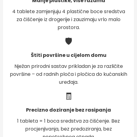
Manje plastike, više razuma
4 tablete zamjenjuju 4 plastične boce sredstva
za čišćenje iz drogerije i zauzimaju vrlo malo
prostora.
🛡️
Štiti površine u cijelom domu
Nježan prirodni sastav prikladan je za različite
površine – od radnih ploča i pločica do kućanskih
uređaja.
🧾
Precizno doziranje bez rasipanja
1 tableta = 1 boca sredstva za čišćenje. Bez
procjenjivanja, bez predoziranja, bez
nepotrebnog otpada.