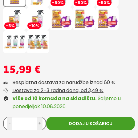
-50%
-50%
-50%
-5%
-10%
15,99 €
🚗
Besplatna dostava za narudžbe iznad 60 €
💨
Dostava za 2–3 radna dana, od 3,49 €
🏠
Više od 10 komada na skladištu.
Šaljemo u
ponedjeljak 10.08.2026.
-
+
DODAJ U KOŠARICU