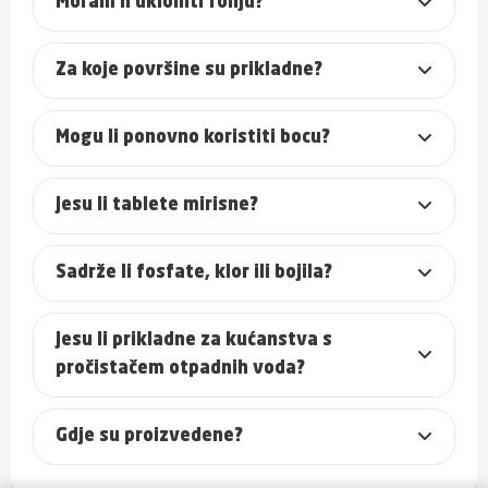
Moram li ukloniti foliju?
Za koje površine su prikladne?
Mogu li ponovno koristiti bocu?
Jesu li tablete mirisne?
Sadrže li fosfate, klor ili bojila?
Jesu li prikladne za kućanstva s
pročistačem otpadnih voda?
Gdje su proizvedene?