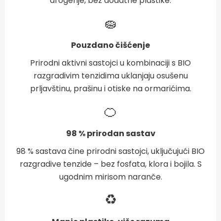
drogerije, bez dodatne plastike.
🧽
Pouzdano čišćenje
Prirodni aktivni sastojci u kombinaciji s BIO
razgradivim tenzidima uklanjaju osušenu
prljavštinu, prašinu i otiske na ormarićima.
🍊
98 % prirodan sastav
98 % sastava čine prirodni sastojci, uključujući BIO
razgradive tenzide – bez fosfata, klora i bojila. S
ugodnim mirisom naranče.
♻️