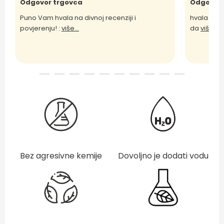
Odgovor trgovca
Odgovor 
Puno Vam hvala na divnoj recenziji i
hvala Vam 
povjerenju! :
više...
da
više...
Bez agresivne kemije
Dovoljno je dodati vodu