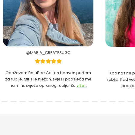
@MARIA_CREATESUGC
Obožavam BajaBee Cotton Heaven parfem
Kod nas ne p
za rublje. Miris je nježan, svjež i podsjeća me
rublja. Kad ve
na miris svježe opranog rublja. Za
više...
pranja