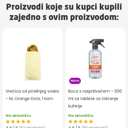
Proizvodi koje su kupci kupili
zajedno s ovim proizvodom:
Novo
Vrećica od pčelinjeg voska
Boca s raspršivačem – 500
- M, Orange Dots, 1 kom
ml za tablete za čišćenje
kuhinje
Na skladištu
Na skladištu
4,6 / 5
(82 recenzija)
4,6 / 5
(80 recenzija)