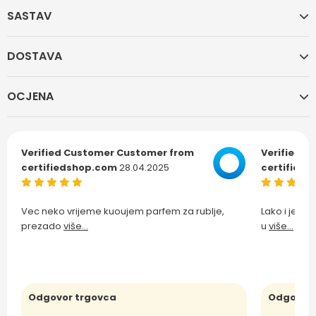
SASTAV
DOSTAVA
OCJENA
Verified Customer
Customer from
Verified C
certifiedshop.com
28.04.2025
certified
Vec neko vrijeme kuoujem parfem za rublje,
Lako i jedn
prezado
više...
u
više...
Odgovor trgovca
Odgovor 