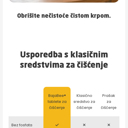
Obrišite nečistoće čistom krpom.
Usporedba s klasičnim
sredstvima za čišćenje
BajaBee®
Klasično
Prašak
tablete za
sredstvo za
za
čišćenje
čišćenje
čišćenje
Bez fosfata