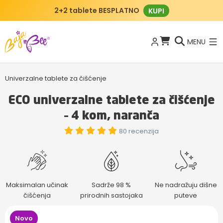
BajaBee klub
KAKO FUNKCIONIRA?
MENU
Univerzalne tablete za čišćenje
ECO univerzalne tablete za čišćenje
– 4 kom, naranča
80 recenzija
Maksimalan učinak
Sadrže 98 %
Ne nadražuju dišne
čišćenja
prirodnih sastojaka
puteve
Novo