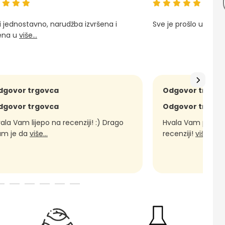
i jednostavno, narudžba izvršena i
Sve je prošlo u najb
ena u
više...
dgovor trgovca
Odgovor trgov
dgovor trgovca
Odgovor trgov
ala Vam lijepo na recenziji! :) Drago
Hvala Vam puno na 
am je da
više...
recenziji!
više...