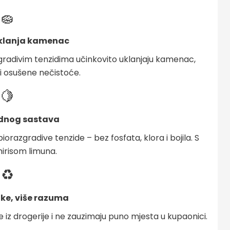
🧽
klanja kamenac
azgradivim tenzidima učinkovito uklanjaju kamenac,
i osušene nečistoće.
🍋
odnog sastava
biorazgradive tenzide – bez fosfata, klora i bojila. S
irisom limuna.
♻️
ike, više razuma
 iz drogerije i ne zauzimaju puno mjesta u kupaonici.