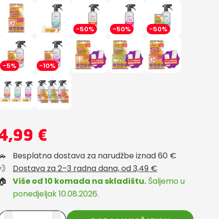
-50%
-50%
-50%
-5%
-10%
4,99 €
🚗
Besplatna dostava za narudžbe iznad 60 €
💨
Dostava za 2–3 radna dana, od 3,49 €
🏠
Više od 10 komada na skladištu.
Šaljemo u
ponedjeljak 10.08.2026.
Customer from
Verified Customer
Customer fr
08.04.2025
certifiedshop.com
01.04.2025