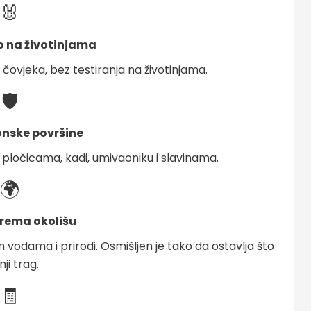
🐰
no na životinjama
čovjeka, bez testiranja na životinjama.
🛡️
onske površine
 pločicama, kadi, umivaoniku i slavinama.
🌍
prema okolišu
 vodama i prirodi. Osmišljen je tako da ostavlja što
ji trag.
🧾