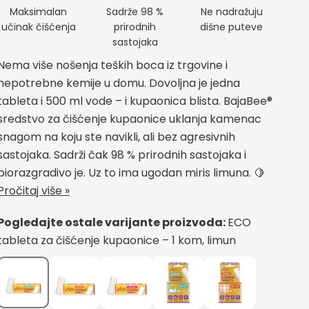
Maksimalan
Sadrže 98 %
Ne nadražuju
učinak čišćenja
prirodnih
dišne puteve
sastojaka
Nema više nošenja teških boca iz trgovine i
nepotrebne kemije u domu. Dovoljna je jedna
tableta i 500 ml vode – i kupaonica blista. BajaBee®
sredstvo za čišćenje kupaonice uklanja kamenac
snagom na koju ste navikli, ali bez agresivnih
sastojaka. Sadrži čak 98 % prirodnih sastojaka i
biorazgradivo je. Uz to ima ugodan miris limuna. 🍋
Pročitaj više »
Pogledajte ostale varijante proizvoda:
ECO
tableta za čišćenje kupaonice – 1 kom, limun