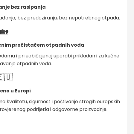
anje bez rasipanja
agađanja, bez predoziranja, bez nepotrebnog otpada.
🏡
kućnim pročistačem otpadnih voda
dama i pri uobičajenoj uporabi prikladan i za kućne
ćavanje otpadnih voda.
🇺
eno u Europi
 kvalitetu, sigurnost i poštivanje strogih europskih
rovjerenog podrijetla i odgovorne proizvodnje.