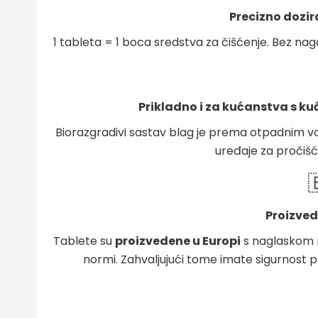
Precizno dozir
1 tableta = 1 boca sredstva za čišćenje. Bez n
Prikladno i za kućanstva s 
Biorazgradivi sastav blag je prema otpadnim vo
uređaje za pročiš

Proizved
Tablete su
proizvedene u Europi
s naglaskom na
normi. Zahvaljujući tome imate sigurnost p