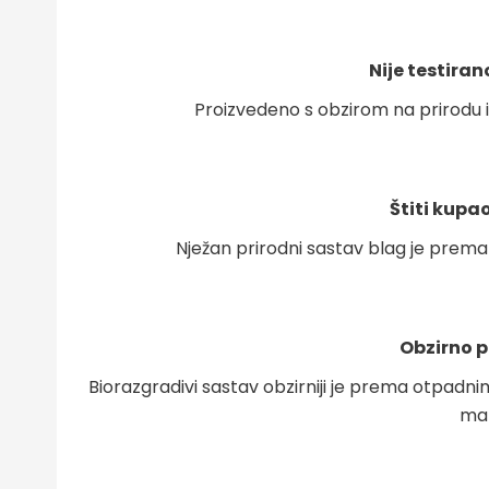
Nije testira
Proizvedeno s obzirom na prirodu i 
Štiti kupa
Nježan prirodni sastav blag je prema
Obzirno 
Biorazgradivi sastav obzirniji je prema otpadnim
man