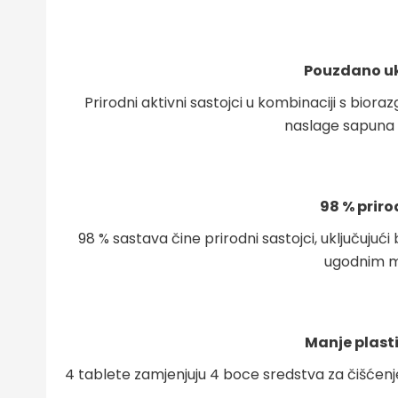
Pouzdano u
Prirodni aktivni sastojci u kombinaciji s bior
naslage sapuna 
98 % prir
98 % sastava čine prirodni sastojci, uključujući 
ugodnim m
Manje plast
4 tablete zamjenjuju 4 boce sredstva za čišćenje