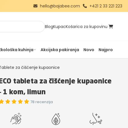
hello@bajabee.com
+421 2 33 221 223
Blog
Kupac
Košarica za kupovinu
Ekološka kuhinja
Akcijska pakiranja
Novo
Najprodavanij
Tablete za čišćenje kupaonice
ECO tableta za čišćenje kupaonice
– 1 kom, limun
78 recenzija