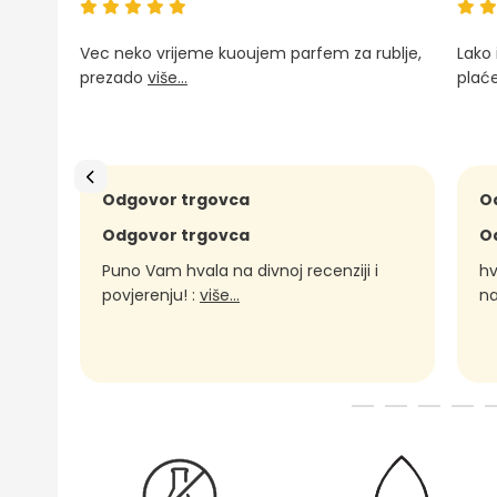
Vec neko vrijeme kuoujem parfem za rublje,
Lako 
prezado
više...
plać
Odgovor trgovca
O
Odgovor trgovca
O
Puno Vam hvala na divnoj recenziji i
hv
povjerenju! :
više...
n