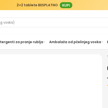
2+2 tablete BESPLATNO
KUPI
tergenti za pranje rublja
Ambalaža od pčelinjeg voska