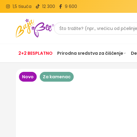
1,5 tisuća
12 300
9 600
2+2 BESPLATNO
Prirodna sredstva za čišćenje
De
Novo
Za kamenac