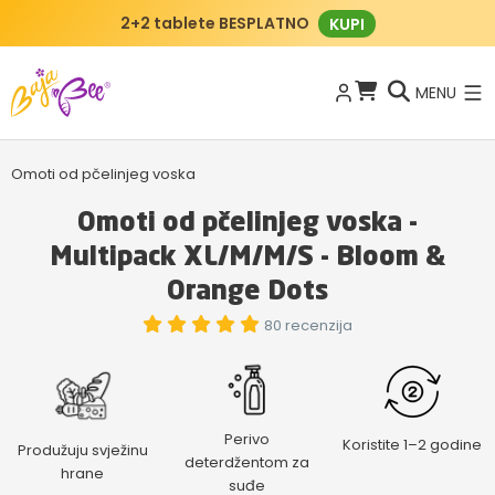
2+2 tablete BESPLATNO
KUPI
MENU
Omoti od pčelinjeg voska
Omoti od pčelinjeg voska -
Multipack XL/M/M/S - Bloom &
Orange Dots
80 recenzija
Perivo
Koristite 1–2 godine
Produžuju svježinu
deterdžentom za
hrane
suđe