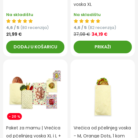
voska XL
Na skladištu
Na skladištu
4,6 / 5
(80 recenzija)
4,6 / 5
(82 recenzija)
21,99 €
37,98 €
34,19 €
DODAJ U KOŠARICU
PRIKAŽI
- 20 %
Paket za mamu | Vrećica
Vrećica od pčelinjeg voska
od pčelinjeg voska XL i L +
- M, Orange Dots, 1 kom