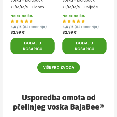
voska - Multipack
voska - Multipack,
XL/M/M/S - Bloom
XL/M/M/S - Cvijeće
Na skladištu
Na skladištu
4,6 / 5
(84 recenzija)
4,6 / 5
(84 recenzija)
32,99 €
32,99 €
DODAJ U
DODAJ U
KOŠARICU
KOŠARICU
VIŠE PROIZVODA
Usporedba omota od
pčelinjeg voska BajaBee®