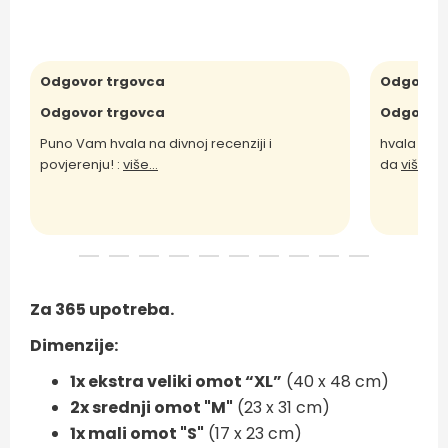
Odgovor trgovca
Odgovor 
Odgovor trgovca
Odgovor 
Puno Vam hvala na divnoj recenziji i
hvala Vam 
povjerenju! :
više...
da
više...
Za 365 upotreba.
Dimenzije:
1x ekstra veliki omot “XL”
(40 x 48 cm)
2x srednji omot "M"
(23 x 31 cm)
1x mali omot "S"
(17 x 23 cm)