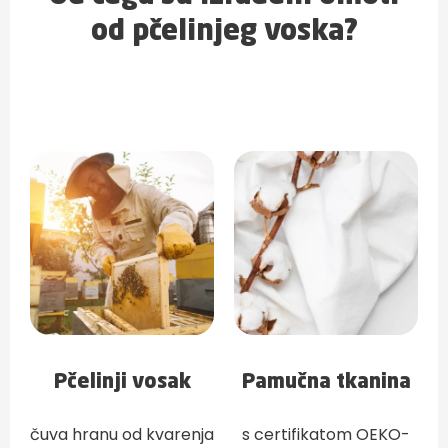
od pčelinjeg voska?
Pčelinji vosak
Pamučna tkanina
čuva hranu od kvarenja
s certifikatom OEKO-