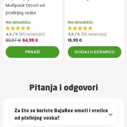
Multipack Omoti od
pčelinjeg voska
Na skladištu
Na skladištu
4,6 / 5
(80 recenzija)
4,6 / 5
(82 recenzija)
80,97 €
64,99 €
15,99 €
PRIKAŽI
DODAJ U KOŠARICU
Pitanja i odgovori
Za što se koriste BajaBee omoti i vrećice
od pčelinjeg voska?