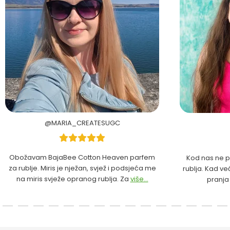
@MARIA_CREATESUGC
Obožavam BajaBee Cotton Heaven parfem
Kod nas ne p
za rublje. Miris je nježan, svjež i podsjeća me
rublja. Kad ve
na miris svježe opranog rublja. Za
više...
pranja