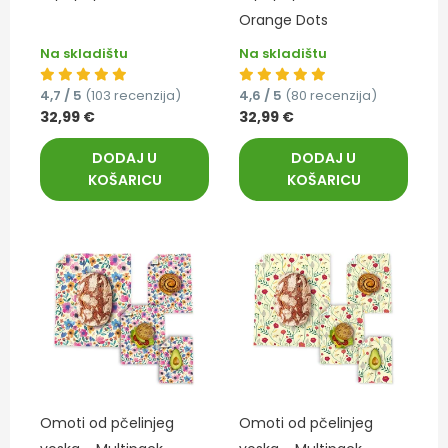
Orange Dots
Na skladištu
Na skladištu
4,7 / 5
(103 recenzija)
4,6 / 5
(80 recenzija)
32,99 €
32,99 €
DODAJ U
DODAJ U
KOŠARICU
KOŠARICU
Omoti od pčelinjeg
Omoti od pčelinjeg