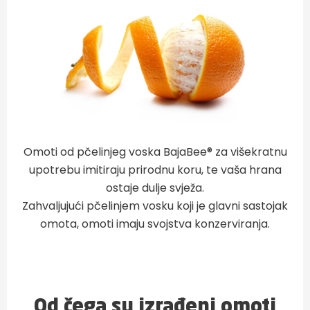
Omoti od pčelinjeg voska BajaBee® za višekratnu
upotrebu imitiraju prirodnu koru, te vaša hrana
ostaje dulje svježa.
Zahvaljujući pčelinjem vosku koji je glavni sastojak
omota, omoti imaju svojstva konzerviranja.
Od čega su izrađeni omoti