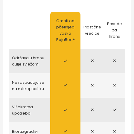
Omoti od
Posude
pčelinjeg
Plastične
za
voska
vrećice
hranu
BajaBee®
Održavaju hranu
dulje svježom
Ne raspadaju se
na mikroplastiku
Višekratna
upotreba
Biorazgradivi