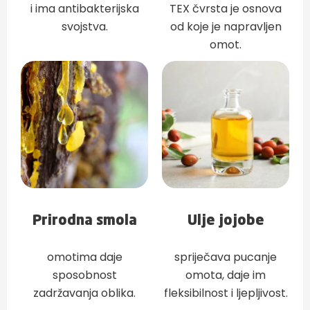
i ima antibakterijska
TEX čvrsta je osnova
svojstva.
od koje je napravljen
omot.
Prirodna smola
Ulje jojobe
omotima daje
spriječava pucanje
sposobnost
omota, daje im
zadržavanja oblika.
fleksibilnost i ljepljivost.