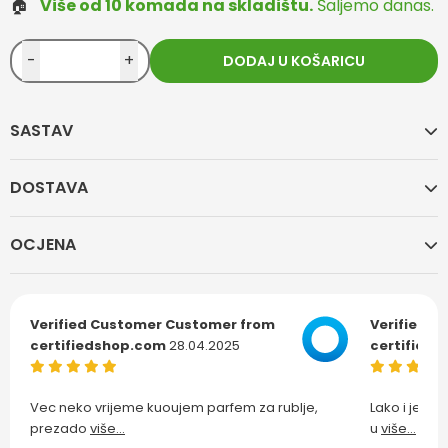
🏠
Više od 10 komada na skladištu.
Šaljemo danas.
-
+
DODAJ U KOŠARICU
SASTAV
DOSTAVA
OCJENA
Verified Customer
Customer from
Verified C
certifiedshop.com
28.04.2025
certified
Vec neko vrijeme kuoujem parfem za rublje,
Lako i jedn
prezado
više...
u
više...