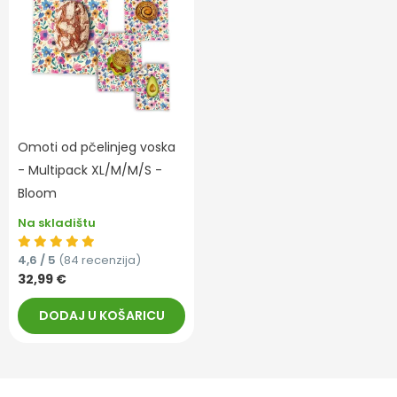
Omoti od pčelinjeg voska
- Multipack XL/M/M/S -
Bloom
Na skladištu
4,6 / 5
(84 recenzija)
32,99 €
DODAJ U KOŠARICU