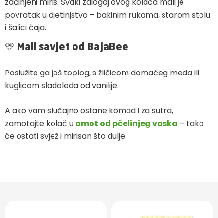
začinjeni miris. Svaki zalogaj ovog kolača mali je
povratak u djetinjstvo – bakinim rukama, starom stolu
i šalici čaja.
💛 Mali savjet od BajaBee
Poslužite ga još toplog, s žličicom domaćeg meda ili
kuglicom sladoleda od vanilije.
A ako vam slučajno ostane komad i za sutra,
zamotajte kolač u
omot od pčelinjeg voska
– tako
će ostati svjež i mirisan što dulje.