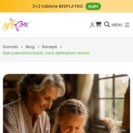
2+2 tablete BESPLATNO
KUPI
MENU
Domaći
»
Blog
»
Recepti
»
Baka jabolčeni kolač: miris djetinjstva i doma