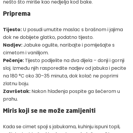
nešto što miriše kao nedjelja kod bake.
Priprema
Tijesto:
U posudi umutite maslac s brašnom i jajima
dok ne dobijete glatko, podatno tijesto.
Nadjev:
Jabuke ogulite, naribajte i pomiješajte s
cimetom i vanilijom.
Pečenje:
Tijesto podijelite na dva dijela – donji i gornji
sloj. Između njih rasporedite nadjev od jabuka i pecite
na 180 °C oko 30–35 minuta, dok kolač ne poprimi
zlatnu boju.
Završetak:
Nakon hlađenja pospite ga šećerom u
prahu.
Miris koji se ne može zamijeniti
Kada se cimet spoji s jabukama, kuhinju ispuni topli,