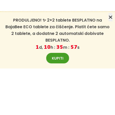
PRODULJENO! ✨ 2+2 tablete BESPLATNO na
BajaBee ECO tablete za čišćenje. Platit ćete samo
2 tablete, a dodatne 2 automatski dobivate
BESPLATNO.
d,
h :
m :
s
1
10
35
56
KUPITI