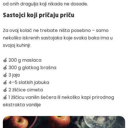
od onih dragulja koji nikada ne dosade.
Sastojci koji pričaju priču
Za ovaj kolač ne trebate ništa posebno – samo
nekoliko iskrenih sastojaka koje svaka baka ima u
svojoj kuhinji:
🍎 200 g maslaca
🍎 300 g glatkog brašna
🍎 3 jaja
🍎 4–5 slatkih jabuka
🍎 2 žličice cimeta
🍎 1 žličicu vanilin šećera ili nekoliko kapi prirodnog
ekstrakta vanilije