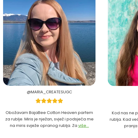
@MARIA_CREATESUGC
Obožavam BajaBee Cotton Heaven parfem
Kod nas ne p
za rublje. Miris je nježan, svjež i podsjeća me
rublja. Kad ve
na miris svježe opranog rublja. Za
više...
pranja