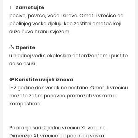
🍞
Zamotajte
pecivo, povrće, voće i sireve. Omoti i vrećice od
pčelinjeg voska djeluju kao zaštitni omotač koji
duže čuva hranu svježom.
💦
Operite
u hladnoj vodi s ekološkim deterdžentom i pustite
da se osuši.
🌱 Koristite uvijek iznova
1-2 godine dok vosak ne nestane. Omot ili vrećicu
možete zatim ponovno premazati voskom ili
kompostirati.
Pakiranje sadrži jednu vrećicu XL veličine.
Dimenzije XL vrećice od pčelinjeg voska: