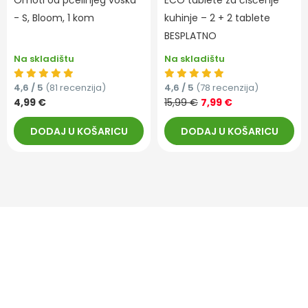
Omoti od pčelinjeg voska
ECO tablete za čišćenje
- S, Bloom, 1 kom
kuhinje – 2 + 2 tablete
BESPLATNO
Na skladištu
Na skladištu
4,6 / 5
(81 recenzija)
4,6 / 5
(78 recenzija)
4,99 €
15,99 €
7,99 €
DODAJ U KOŠARICU
DODAJ U KOŠARICU