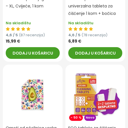
- XL, Cvijeće, 1 kom
univerzalna tableta za
čišćenje 1 kom + bočica
Na skladištu
Na skladištu
4,6 / 5
(87 recenzija)
4,6 / 5
(78 recenzija)
15,99 €
6,89 €
DODAJ U KOŠARICU
DODAJ U KOŠARICU
- 50 %
Novo