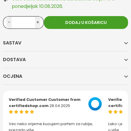
ponedjeljak 10.08.2026.
-
+
DODAJ U KOŠARICU
SASTAV
DOSTAVA
OCJENA
Verified Customer
Customer from
Verified C
certifiedshop.com
28.04.2025
certified
Vec neko vrijeme kuoujem parfem za rublje,
Lako i jedn
prezado
više...
u
više...