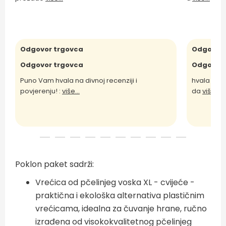
Odgovor trgovca
Odgovor 
Odgovor trgovca
Odgovor 
Puno Vam hvala na divnoj recenziji i
hvala Vam 
povjerenju! :
više...
da
više...
Poklon paket sadrži:
Vrećica od pčelinjeg voska XL - cvijeće -
praktična i ekološka alternativa plastičnim
vrećicama, idealna za čuvanje hrane, ručno
izrađena od visokokvalitetnog pčelinjeg