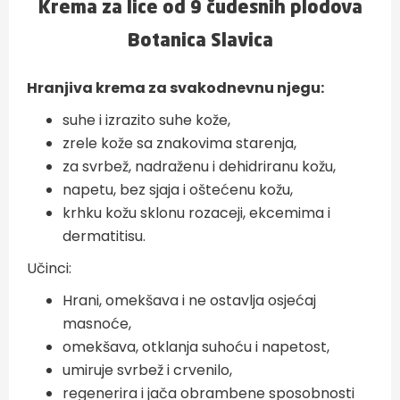
Krema za lice od 9 čudesnih plodova
Botanica Slavica
Hranjiva krema za svakodnevnu njegu:
suhe i izrazito suhe kože,
zrele kože sa znakovima starenja,
za svrbež, nadraženu i dehidriranu kožu,
napetu, bez sjaja i oštećenu kožu,
krhku kožu sklonu rozaceji, ekcemima i
dermatitisu.
Učinci:
Hrani, omekšava i ne ostavlja osjećaj
masnoće,
omekšava, otklanja suhoću i napetost,
umiruje svrbež i crvenilo,
regenerira i jača obrambene sposobnosti