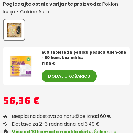
Pogledajte ostale varijante proizvoda:
Poklon
kutija - Golden Aura
ECO tablete za perilicu posuđa All-in-one
– 30 kom, bez mirisa
11,99 €
DODAJ U KOŠARICU
56,36 €
🚗
Besplatna dostava za narudžbe iznad 60 €
💨
Dostava za 2–3 radna dana, od 3,49 €
🏠
Više od 10 komada na skladištu.
Šaljemo u