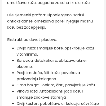
omekšava kožu, pogodno za suhu i zrelu kožu.
Ulje sjemenki grožđa: Hipoalergeno, sadrži
antioksidanse, omekšava pore i njeguje masnu
kožu bez začepljenja.
Ekstrakt od devet plodova:
Divlja ruža: smanjuje bore, opskrbljuje kožu
vitaminima.
Borovica: detoksificira, ublažava akne i
ekceme.
Pasji trn: Jača, štiti kožu, povećava
proizvodnju kolagena.
Crna bazga: Tonizira, čisti, posvjetljuje kožu.
Vinova loza: Antioksidans, jača kožu i
smanjuje znakove starenja.
Divlji kesten: poboljšava cirkulaciju, učvršćuje