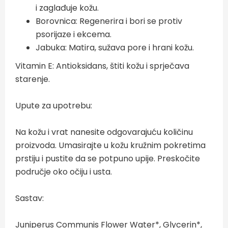
i zaglađuje kožu.
Borovnica: Regenerira i bori se protiv
psorijaze i ekcema.
Jabuka: Matira, sužava pore i hrani kožu.
Vitamin E: Antioksidans, štiti kožu i sprječava
starenje.
Upute za upotrebu:
Na kožu i vrat nanesite odgovarajuću količinu
proizvoda. Umasirajte u kožu kružnim pokretima
prstiju i pustite da se potpuno upije. Preskočite
područje oko očiju i usta.
Sastav:
Juniperus Communis Flower Water*, Glycerin*,