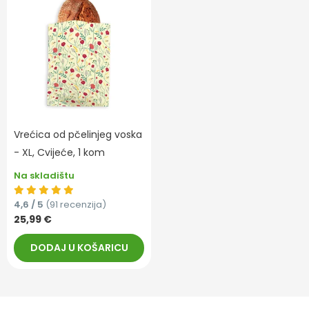
Vrećica od pčelinjeg voska
- XL, Cvijeće, 1 kom
Na skladištu
4,6 / 5
(91 recenzija)
25,99 €
DODAJ U KOŠARICU