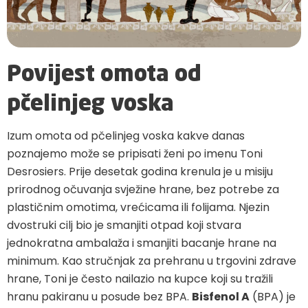
Povijest omota od
pčelinjeg voska
Izum omota od pčelinjeg voska kakve danas
poznajemo može se pripisati ženi po imenu Toni
Desrosiers. Prije desetak godina krenula je u misiju
prirodnog očuvanja svježine hrane, bez potrebe za
plastičnim omotima, vrećicama ili folijama. Njezin
dvostruki cilj bio je smanjiti otpad koji stvara
jednokratna ambalaža i smanjiti bacanje hrane na
minimum. Kao stručnjak za prehranu u trgovini zdrave
hrane, Toni je često nailazio na kupce koji su tražili
hranu pakiranu u posude bez BPA.
Bisfenol A
(BPA) je