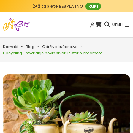
2+2 tablete BESPLATNO
KUPI
MENU
Domaći
»
Blog
»
Održivo kućanstvo
»
Upcycling - stvaranje novih stvari iz starih predmeta.