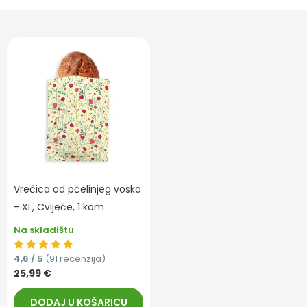
Vrećica od pčelinjeg voska
- XL, Cvijeće, 1 kom
Na skladištu
4,6 / 5
(91 recenzija)
25,99 €
DODAJ U KOŠARICU