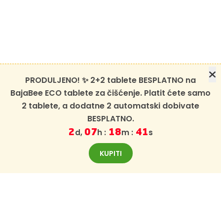
PRODULJENO! ✨ 2+2 tablete BESPLATNO na
BajaBee ECO tablete za čišćenje. Platit ćete samo
2 tablete, a dodatne 2 automatski dobivate
BESPLATNO.
d,
h :
m :
s
2
07
18
40
KUPITI