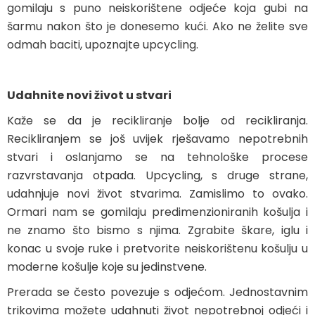
gomilaju s puno neiskorištene odjeće koja gubi na
šarmu nakon što je donesemo kući. Ako ne želite sve
odmah baciti, upoznajte upcycling.
Udahnite novi život u stvari
Kaže se da je recikliranje bolje od recikliranja.
Recikliranjem se još uvijek rješavamo nepotrebnih
stvari i oslanjamo se na tehnološke procese
razvrstavanja otpada. Upcycling, s druge strane,
udahnjuje novi život stvarima. Zamislimo to ovako.
Ormari nam se gomilaju predimenzioniranih košulja i
ne znamo što bismo s njima. Zgrabite škare, iglu i
konac u svoje ruke i pretvorite neiskorištenu košulju u
moderne košulje koje su jedinstvene.
Prerada se često povezuje s odjećom. Jednostavnim
trikovima možete udahnuti život nepotrebnoj odjeći i