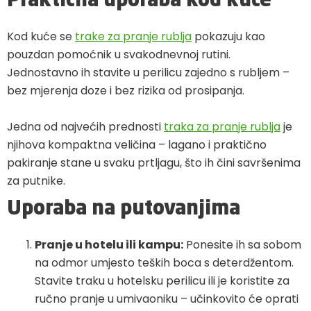
Praktična uporaba kod kuće
Kod kuće se
trake za pranje rublja
pokazuju kao
pouzdan pomoćnik u svakodnevnoj rutini.
Jednostavno ih stavite u perilicu zajedno s rubljem –
bez mjerenja doze i bez rizika od prosipanja.
Jedna od najvećih prednosti
traka za pranje rublja
je
njihova kompaktna veličina – lagano i praktično
pakiranje stane u svaku prtljagu, što ih čini savršenima
za putnike.
Uporaba na putovanjima
Pranje u hotelu ili kampu:
Ponesite ih sa sobom
na odmor umjesto teških boca s deterdžentom.
Stavite traku u hotelsku perilicu ili je koristite za
ručno pranje u umivaoniku – učinkovito će oprati