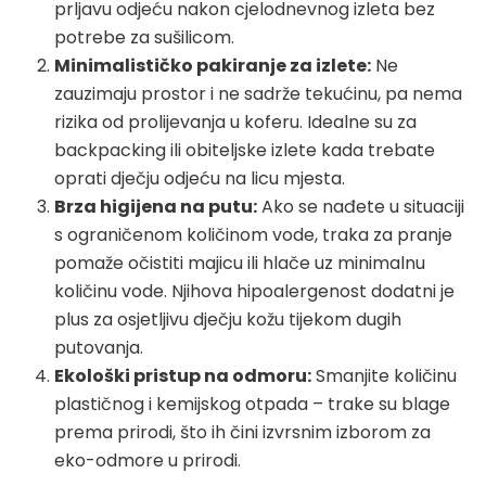
prljavu odjeću nakon cjelodnevnog izleta bez
potrebe za sušilicom.
Minimalističko pakiranje za izlete:
Ne
zauzimaju prostor i ne sadrže tekućinu, pa nema
rizika od prolijevanja u koferu. Idealne su za
backpacking ili obiteljske izlete kada trebate
oprati dječju odjeću na licu mjesta.
Brza higijena na putu:
Ako se nađete u situaciji
s ograničenom količinom vode, traka za pranje
pomaže očistiti majicu ili hlače uz minimalnu
količinu vode. Njihova hipoalergenost dodatni je
plus za osjetljivu dječju kožu tijekom dugih
putovanja.
Ekološki pristup na odmoru:
Smanjite količinu
plastičnog i kemijskog otpada – trake su blage
prema prirodi, što ih čini izvrsnim izborom za
eko-odmore u prirodi.