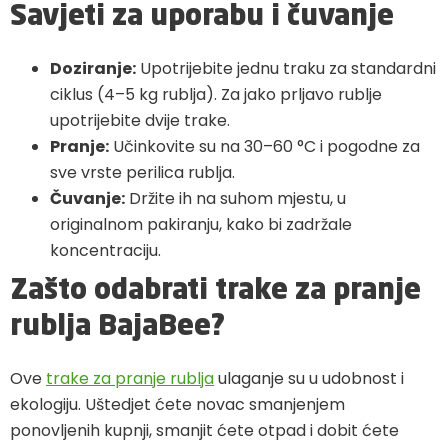
Savjeti za uporabu i čuvanje
Doziranje:
Upotrijebite jednu traku za standardni
ciklus (4–5 kg rublja). Za jako prljavo rublje
upotrijebite dvije trake.
Pranje:
Učinkovite su na 30–60 °C i pogodne za
sve vrste perilica rublja.
Čuvanje:
Držite ih na suhom mjestu, u
originalnom pakiranju, kako bi zadržale
koncentraciju.
Zašto odabrati trake za pranje
rublja BajaBee?
Ove
trake za pranje rublja
ulaganje su u udobnost i
ekologiju. Uštedjet ćete novac smanjenjem
ponovljenih kupnji, smanjit ćete otpad i dobit ćete