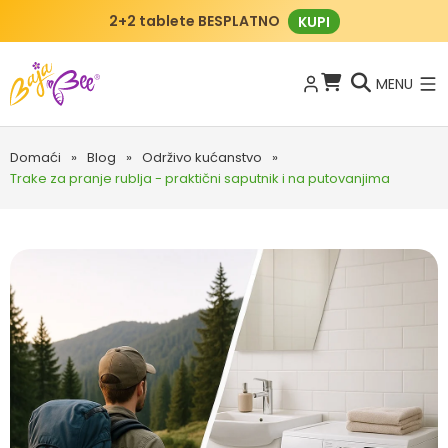
2+2 tablete BESPLATNO
KUPI
MENU
Domaći
»
Blog
»
Održivo kućanstvo
»
Trake za pranje rublja - praktični saputnik i na putovanjima