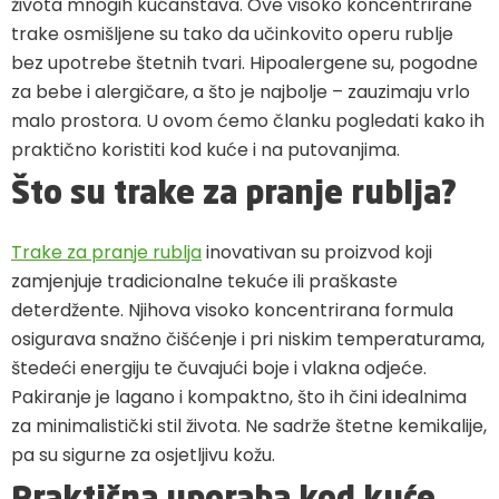
života mnogih kućanstava. Ove visoko koncentrirane
trake osmišljene su tako da učinkovito operu rublje
bez upotrebe štetnih tvari. Hipoalergene su, pogodne
za bebe i alergičare, a što je najbolje – zauzimaju vrlo
malo prostora. U ovom ćemo članku pogledati kako ih
praktično koristiti kod kuće i na putovanjima.
Što su trake za pranje rublja?
Trake za pranje rublja
inovativan su proizvod koji
zamjenjuje tradicionalne tekuće ili praškaste
deterdžente. Njihova visoko koncentrirana formula
osigurava snažno čišćenje i pri niskim temperaturama,
štedeći energiju te čuvajući boje i vlakna odjeće.
Pakiranje je lagano i kompaktno, što ih čini idealnima
za minimalistički stil života. Ne sadrže štetne kemikalije,
pa su sigurne za osjetljivu kožu.