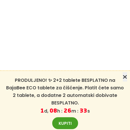
PRODULJENO! ✨ 2+2 tablete BESPLATNO na
BajaBee ECO tablete za čišćenje. Platit ćete samo
2 tablete, a dodatne 2 automatski dobivate
BESPLATNO.
d,
h :
m :
s
1
08
26
32
KUPITI