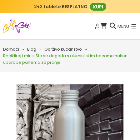
2+2 tablete BESPLATNO
KUPI
MENU
Domaći
»
Blog
»
Održivo kućanstvo
»
Recikliraj i miris: Što se događa s aluminijskim bocama nakon
uporabe parfema za pranje