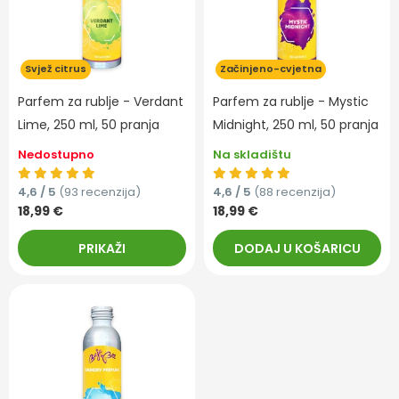
Svjež citrus
Začinjeno-cvjetna
Parfem za rublje - Verdant
Parfem za rublje - Mystic
Lime, 250 ml, 50 pranja
Midnight, 250 ml, 50 pranja
Nedostupno
Na skladištu
4,6 / 5
(93 recenzija)
4,6 / 5
(88 recenzija)
18,99 €
18,99 €
PRIKAŽI
DODAJ U KOŠARICU