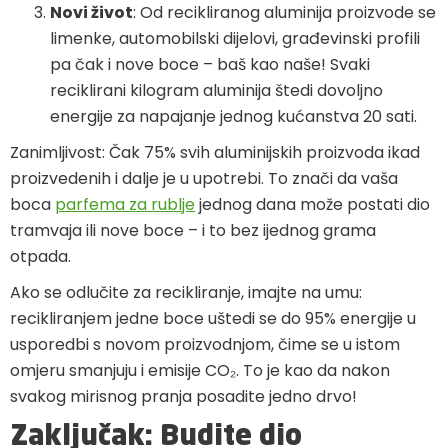
Novi život
: Od recikliranog aluminija proizvode se
limenke, automobilski dijelovi, građevinski profili
pa čak i nove boce – baš kao naše! Svaki
reciklirani kilogram aluminija štedi dovoljno
energije za napajanje jednog kućanstva 20 sati.
Zanimljivost: Čak 75% svih aluminijskih proizvoda ikad
proizvedenih i dalje je u upotrebi. To znači da vaša
boca
parfema za rublje
jednog dana može postati dio
tramvaja ili nove boce – i to bez ijednog grama
otpada.
Ako se odlučite za recikliranje, imajte na umu:
recikliranjem jedne boce uštedi se do 95% energije u
usporedbi s novom proizvodnjom, čime se u istom
omjeru smanjuju i emisije CO₂. To je kao da nakon
svakog mirisnog pranja posadite jedno drvo!
Zaključak: Budite dio