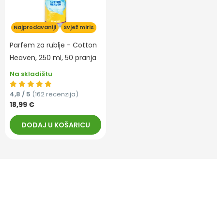
Najprodavaniji
Svjež miris
Parfem za rublje - Cotton
Heaven, 250 ml, 50 pranja
Na skladištu
4,8 / 5
(162 recenzija)
18,99 €
DODAJ U KOŠARICU