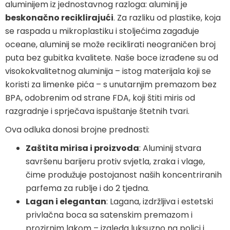
aluminijem iz jednostavnog razloga: aluminij je
beskonačno reciklirajući
. Za razliku od plastike, koja
se raspada u mikroplastiku i stoljećima zagađuje
oceane, aluminij se može reciklirati neograničen broj
puta bez gubitka kvalitete. Naše boce izrađene su od
visokokvalitetnog aluminija – istog materijala koji se
koristi za limenke pića – s unutarnjim premazom bez
BPA, odobrenim od strane FDA, koji štiti miris od
razgradnje i sprječava ispuštanje štetnih tvari.
Ova odluka donosi brojne prednosti:
Zaštita mirisa i proizvoda
: Aluminij stvara
savršenu barijeru protiv svjetla, zraka i vlage,
čime produžuje postojanost naših koncentriranih
parfema za rublje i do 2 tjedna.
Lagan i elegantan
: Lagana, izdržljiva i estetski
privlačna boca sa satenskim premazom i
prozirnim lakom – izgleda luksuzno na polici i