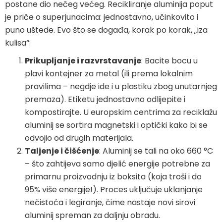
postane dio nečeg većeg. Recikliranje aluminija poput
je priče o superjunacima: jednostavno, učinkovito i
puno uštede. Evo što se događa, korak po korak, „iza
kulisa“:
Prikupljanje i razvrstavanje
: Bacite bocu u
plavi kontejner za metal (ili prema lokalnim
pravilima – negdje ide i u plastiku zbog unutarnjeg
premaza). Etiketu jednostavno odlijepite i
kompostirajte. U europskim centrima za reciklažu
aluminij se sortira magnetski i optički kako bi se
odvojio od drugih materijala.
Taljenje i čišćenje
: Aluminij se tali na oko 660 °C
– što zahtijeva samo djelić energije potrebne za
primarnu proizvodnju iz boksita (koja troši i do
95% više energije!). Proces uključuje uklanjanje
nečistoća i legiranje, čime nastaje novi sirovi
aluminij spreman za daljnju obradu.