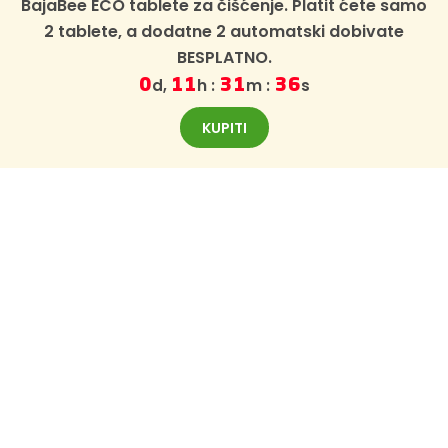
BajaBee ECO tablete za čišćenje. Platit ćete samo
2 tablete, a dodatne 2 automatski dobivate
BESPLATNO.
d,
h :
m :
s
0
11
31
35
KUPITI
BESPLATNI NEWSLETTER
Prijavite se za BajaBee newsletter