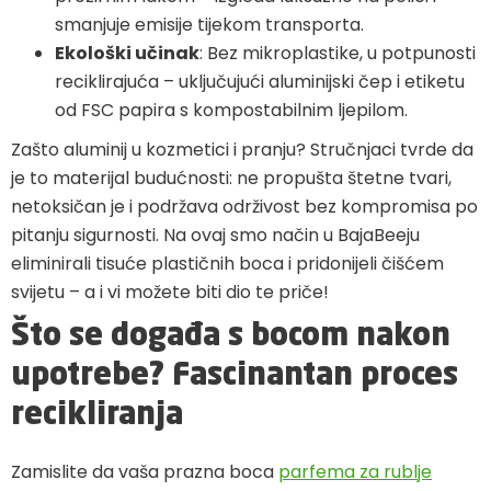
smanjuje emisije tijekom transporta.
Ekološki učinak
: Bez mikroplastike, u potpunosti
reciklirajuća – uključujući aluminijski čep i etiketu
od FSC papira s kompostabilnim ljepilom.
Zašto aluminij u kozmetici i pranju? Stručnjaci tvrde da
je to materijal budućnosti: ne propušta štetne tvari,
netoksičan je i podržava održivost bez kompromisa po
pitanju sigurnosti. Na ovaj smo način u BajaBeeju
eliminirali tisuće plastičnih boca i pridonijeli čišćem
svijetu – a i vi možete biti dio te priče!
Što se događa s bocom nakon
upotrebe? Fascinantan proces
recikliranja
Zamislite da vaša prazna boca
parfema za rublje