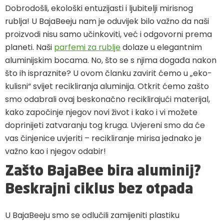
Dobrodošli, ekološki entuzijasti i ljubitelji mirisnog
rublja! U BajaBeeju nam je oduvijek bilo važno da naši
proizvodi nisu samo učinkoviti, već i odgovorni prema
planeti. Naši
parfemi za rublje
dolaze u elegantnim
aluminijskim bocama. No, što se s njima događa nakon
što ih ispraznite? U ovom članku zavirit ćemo u „eko-
kulisni“ svijet recikliranja aluminija. Otkrit ćemo zašto
smo odabrali ovaj beskonačno reciklirajući materijal,
kako započinje njegov novi život i kako i vi možete
doprinijeti zatvaranju tog kruga. Uvjereni smo da će
vas činjenice uvjeriti – recikliranje mirisa jednako je
važno kao i njegov odabir!
Zašto BajaBee bira aluminij?
Beskrajni ciklus bez otpada
U BajaBeeju smo se odlučili zamijeniti plastiku