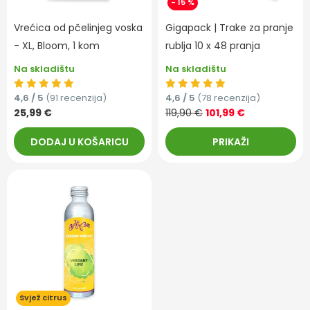
- 15 %
Vrećica od pčelinjeg voska
Gigapack | Trake za pranje
- XL, Bloom, 1 kom
rublja 10 x 48 pranja
Na skladištu
Na skladištu
4,6 / 5
(91 recenzija)
4,6 / 5
(78 recenzija)
25,99 €
119,90 €
101,99 €
DODAJ U KOŠARICU
PRIKAŽI
Svjež citrus