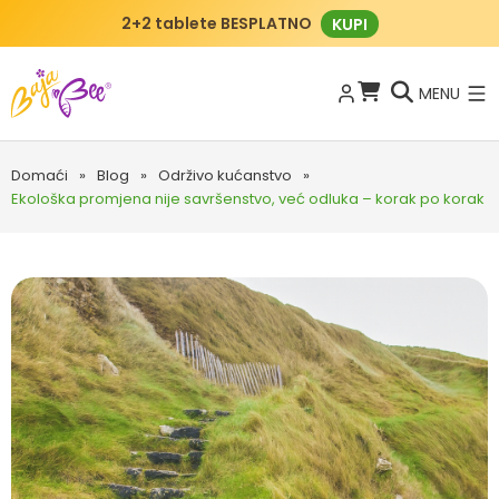
2+2 tablete BESPLATNO
KUPI
MENU
Domaći
»
Blog
»
Održivo kućanstvo
»
Ekološka promjena nije savršenstvo, već odluka – korak po korak