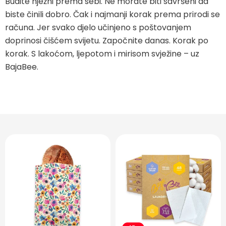
Budite nježni prema sebi. Ne morate biti savršeni da
biste činili dobro. Čak i najmanji korak prema prirodi se
računa. Jer svako djelo učinjeno s poštovanjem
doprinosi čišćem svijetu. Započnite danas. Korak po
korak. S lakoćom, ljepotom i mirisom svježine – uz
BajaBee.