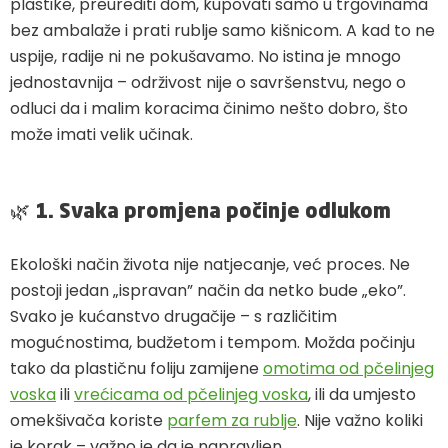
plastike, preurediti dom, kupovati samo u trgovinama
bez ambalaže i prati rublje samo kišnicom. A kad to ne
uspije, radije ni ne pokušavamo. No istina je mnogo
jednostavnija – održivost nije o savršenstvu, nego o
odluci da i malim koracima činimo nešto dobro, što
može imati velik učinak.
🌿
1. Svaka promjena počinje odlukom
Ekološki način života nije natjecanje, već proces. Ne
postoji jedan „ispravan” način da netko bude „eko”.
Svako je kućanstvo drugačije – s različitim
mogućnostima, budžetom i tempom. Možda počinju
tako da plastičnu foliju zamijene
omotima od pčelinjeg
voska
ili
vrećicama od pčelinjeg voska
, ili da umjesto
omekšivača koriste
parfem za rublje
. Nije važno koliki
je korak – važno je da je napravljen.