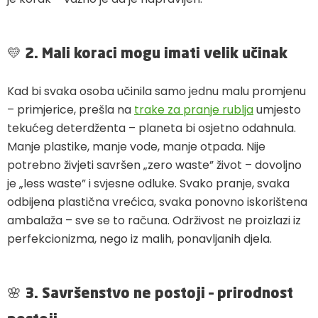
💛
2. Mali koraci mogu imati velik učinak
Kad bi svaka osoba učinila samo jednu malu promjenu
– primjerice, prešla na
trake za pranje rublja
umjesto
tekućeg deterdženta – planeta bi osjetno odahnula.
Manje plastike, manje vode, manje otpada. Nije
potrebno živjeti savršen „zero waste” život – dovoljno
je „less waste” i svjesne odluke. Svako pranje, svaka
odbijena plastična vrećica, svaka ponovno iskorištena
ambalaža – sve se to računa. Održivost ne proizlazi iz
perfekcionizma, nego iz malih, ponavljanih djela.
🌸
3. Savršenstvo ne postoji – prirodnost