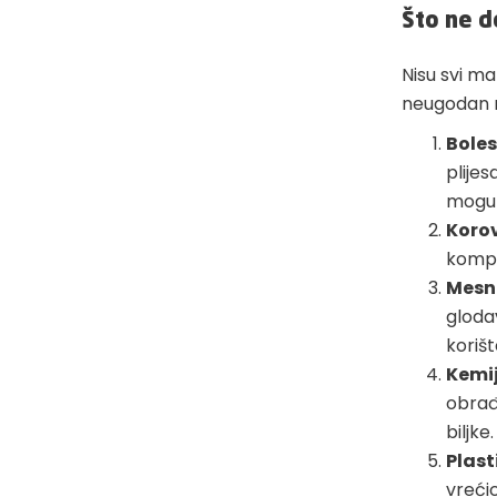
Što ne d
Nisu svi ma
neugodan mi
Boles
plijes
mogu p
Koro
kompos
Mesni
glodav
korišt
Kemij
obrađ
biljke.
Plast
vrećic