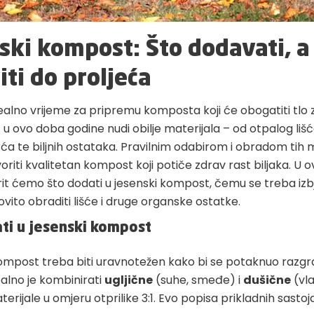
ski kompost: Što dodavati, a
iti do proljeća
ealno vrijeme za pripremu komposta koji će obogatiti tlo 
 u ovo doba godine nudi obilje materijala – od otpalog liš
ća te biljnih ostataka. Pravilnim odabirom i obradom tih 
riti kvalitetan kompost koji potiče zdrav rast biljaka. U
rit ćemo što dodati u jesenski kompost, čemu se treba izbj
vito obraditi lišće i druge organske ostatke.
ti u jesenski kompost
ompost treba biti uravnotežen kako bi se potaknuo razgr
ealno je kombinirati
ugljične
(suhe, smeđe) i
dušične
(vla
erijale u omjeru otprilike 3:1. Evo popisa prikladnih sastoj