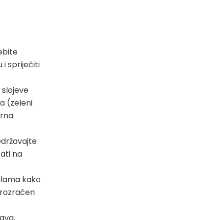
ebite
i spriječiti
 slojeve
ja (zeleni
erna
Održavajte
ati na
ilama kako
 prozračen
ava.