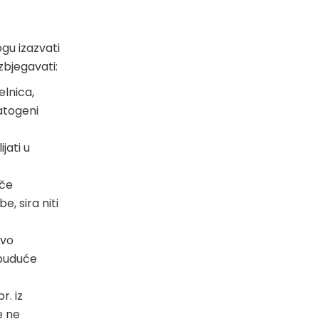
ogu izazvati
izbjegavati:
elnica,
patogeni
jati u
ače
, sira niti
rvo
 buduće
r. iz
e ne