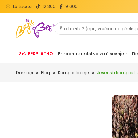
1,5 tisuća
12 300
9 600
2+2 BESPLATNO
Prirodna sredstva za čišćenje
De
Domaći
»
Blog
»
Kompostiranje
»
Jesenski kompost: Š