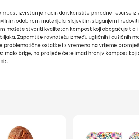
mpost izvrstan je način da iskoristite prirodne resurse iz v
avilnim odabirom materijala, slojevitim slaganjem i redovit
m možete stvoriti kvalitetan kompost koji obogaćuje tlo i
biljaka. Zapamtite ravnotežu između ugljičnih i dušičnih ma
te problematične ostatke i s vremena na vrijeme promiješ
 malo brige, na proljeće ćete imati hranjiv kompost koji 
niti.