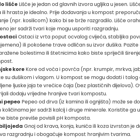
o lišće
Lišće je jedan od glavnih izvora ugljika u jesen. Liš
 ili hrasta je idealno. Prije dodavanja u kompost preporuč
nje (npr. kosilicom) kako bi se brže razgradilo. Lišće oraha
no jer sadrži tvari koje mogu usporiti razgradnju.
i ostaci
Ostaci iz vrta poput ocvalog cvijeća, stabljika po
jemena) ili pokošene trave odličan su izvor dušika. Pazite 
aražene bolestima ili štetnicima kako biste spriječili šire
post.
jske kore
Kore od voća i povrća (npr. krumpir, mrkva, ja
e su dušikom i vlagom. U kompost se mogu dodati i talog 
jene ljuske jaja te vrećice čaja (bez plastičnih dijelova). O
jali dodaju vrijedne hranjive tvari kompostu.
ni pepeo
Pepeo od drva (iz kamina ili ognjišta) može se do
količinama jer sadrži kalcij i druge minerale. Koristite ga
ne biste previše povisili pH komposta.
biljojeda
Gnoj od krava, konja, kunića ili koza izvrstan je 
va razgradnju i obogaćuje kompost hranjivim tvarima.