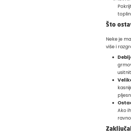
Pokri
toplin
Što osta
Neke je ma
više i razg
Deblj
grmov
usitni
Velik
kasni
pljesn
Osta
Ako i
ravno
Zaključa