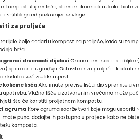
jte kompost slojem lišća, slamom ili ceradom kako biste za
u i zaštitili ga od prekomjerne vlage.
viti za proljeće
terijale bolje dodati u kompost na proljeće, kada su tem
radnja brža:
e grane i drvenasti dijelovi
Grane i drvenaste stabljike 
a) sporo se razgrađuju. Ostavite ih za proljeće, kada ih 
ti i dodati u već zreli kompost.
e količine lišća
Ako imate previše lišća, dio spremite u v
ju upotrebu. Vlažno lišće u zatvorenim vrećama može poč
ivjeti, što će koristiti proljetnom kompostu.
ci agruma
Kore agruma sadrže tvari koje mogu usporiti r
h imate puno, dodajte ih postupno u proljeće kako ne biste 
težu komposta.
k