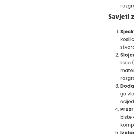
razgr
Savjeti z
Sjeck
kosili
stvar
Sloje
lišća 
mater
razgr
Doda
ga vla
ocije
Prozr
biste 
kompo
Izola