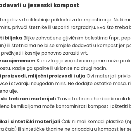
odavati u jesenski kompost
terijali iz vrta ili kuhinje prikladni za kompostiranje. Neki m
ris, privući štetnike ili usporiti razgradnju. Evo što treba 
ti biljaka
Biljke zahvaćene gljivičnim bolestima (npr. pep
an) ili štetnicima ne bi se smjele dodavati u kompost jer 
reživjeti i kasnije ponovno zaraziti vrt.
v sa sjemenom
Korov koji je već stvorio sjeme može prokli
tu. Radije ga spalite ili uklonite na drugi način.
 proizvodi, mliječni proizvodi i ulja
Ovi materijali privl
ce i stvaraju neugodan miris. Ne dodajte ostatke mesa, ribe
eno ulje.
ski tretirani materijali
Trava tretirana herbicidima ili d
eno kemikalijama može kontaminirati kompost i oštetiti
ika i sintetički materijali
Čak ni mali komadi plastike (np
a čaja) ili sintetičke tkanine ne pripadaju u kompost jer s