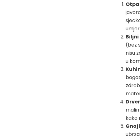
Otpal
javora
sjecka
umjere
Biljn
(bez s
nisu z
u kom
Kuhin
bogat
zdrobl
materi
Drve
malim 
kako 
Gnoj 
ubrza