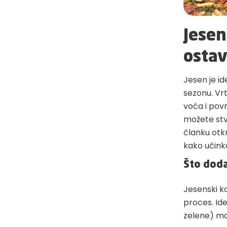
Jesen
ostav
Jesen je id
sezonu. Vrt
voća i povr
možete stvo
članku otk
kako učinko
Što doda
Jesenski k
proces. Id
zelene) mat