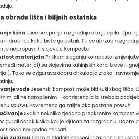
ađuju.
a obradu lišća i biljnih ostataka
anje lišća
Lišće se sporije razgrađuje ako je cijelo. Upotrij
cu ili drobilicu kako biste ga usitnili. To će ubrzati razgradnju 
anje nepropusnih slojeva u kompostu.
vitost materijala
Prilikom slaganja komposta izmjenjujte
(smeđi materijal) sa slojevima kuhinjskih kora, trave ili gno
ijal). Tako se osigurava dobra cirkulacija zraka i ravnomj
adnja.
vanje vode
Jesenski kompost može biti suši zbog lišća. 
žnim, ali ne natopljenim – konzistencija bi trebala podsjeć
đenu spužvu. Povremeno ga zalijte ako postane presuh.
ačivanje
Svakih nekoliko tjedana preokrenite kompost v
osigurali dotok kisika, koji je ključan za razgradnju. Dobro
st neće neugodno mirisati.
cija za zimu
Tijekom hladnih mjeseci razgradnja se uspor