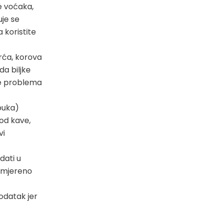
će voćaka,
uje se
 koristite
vrća, korova
da biljke
nje problema
buka)
od kave,
vi
dati u
 umjereno
dodatak jer