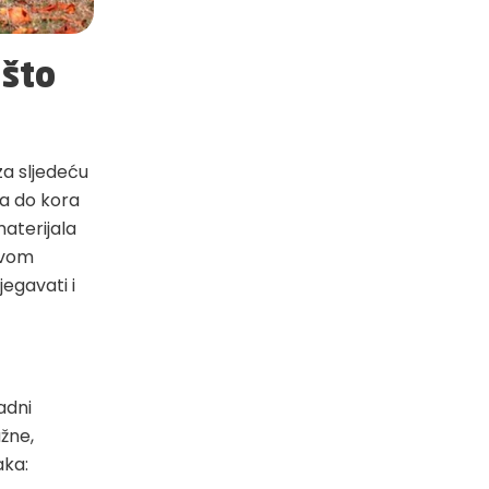
 što
za sljedeću
ća do kora
materijala
 ovom
egavati i
adni
žne,
aka: