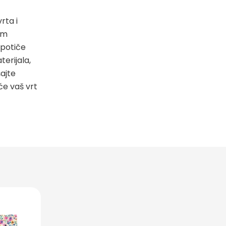
rta i
im
 potiče
terijala,
ajte
će vaš vrt