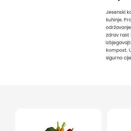
Jesenski ko
kuhinje. Pr
održavanje
zdrav rast 
izbjegavaj
kompost. Uz
sigurno cije