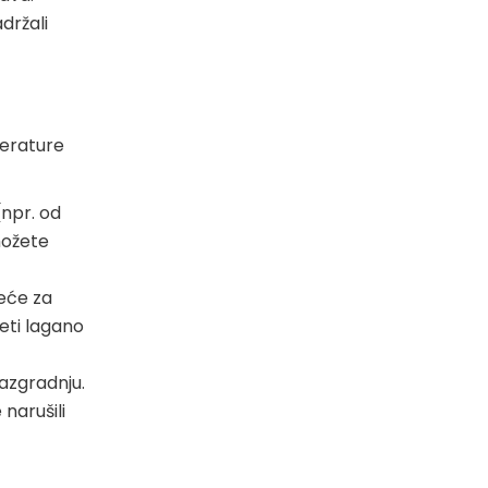
držali
perature
(npr. od
možete
reće za
eti lagano
azgradnju.
narušili