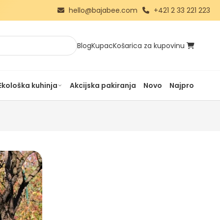
hello@bajabee.com
+421 2 33 221 223
Blog
Kupac
Košarica za kupovinu
Ekološka kuhinja
Akcijska pakiranja
Novo
Najprodavanij