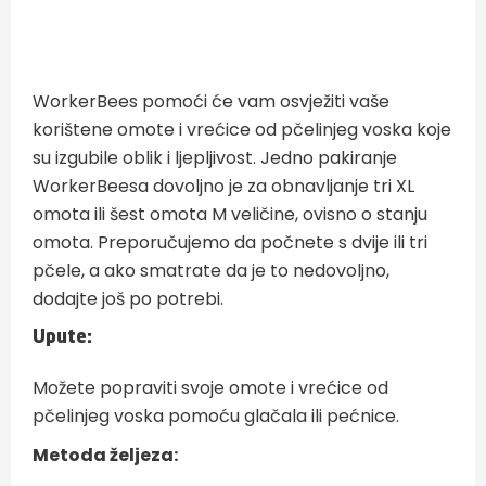
WorkerBees pomoći će vam osvježiti vaše
korištene omote i vrećice od pčelinjeg voska koje
su izgubile oblik i ljepljivost. Jedno pakiranje
WorkerBeesa dovoljno je za obnavljanje tri XL
omota ili šest omota M veličine, ovisno o stanju
omota. Preporučujemo da počnete s dvije ili tri
pčele, a ako smatrate da je to nedovoljno,
dodajte još po potrebi.
Upute:
Možete popraviti svoje omote i vrećice od
pčelinjeg voska pomoću glačala ili pećnice.
Metoda željeza: