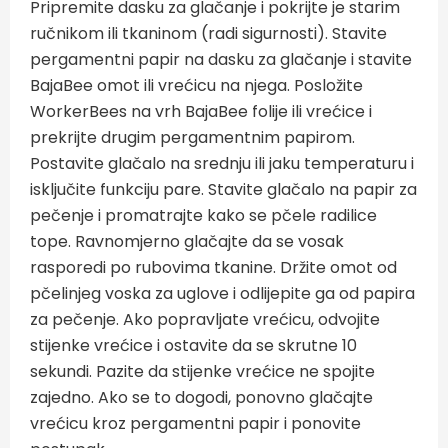
Pripremite dasku za glačanje i pokrijte je starim
ručnikom ili tkaninom (radi sigurnosti). Stavite
pergamentni papir na dasku za glačanje i stavite
BajaBee omot ili vrećicu na njega. Posložite
WorkerBees na vrh BajaBee folije ili vrećice i
prekrijte drugim pergamentnim papirom.
Postavite glačalo na srednju ili jaku temperaturu i
isključite funkciju pare. Stavite glačalo na papir za
pečenje i promatrajte kako se pčele radilice
tope. Ravnomjerno glačajte da se vosak
rasporedi po rubovima tkanine. Držite omot od
pčelinjeg voska za uglove i odlijepite ga od papira
za pečenje. Ako popravljate vrećicu, odvojite
stijenke vrećice i ostavite da se skrutne 10
sekundi. Pazite da stijenke vrećice ne spojite
zajedno. Ako se to dogodi, ponovno glačajte
vrećicu kroz pergamentni papir i ponovite