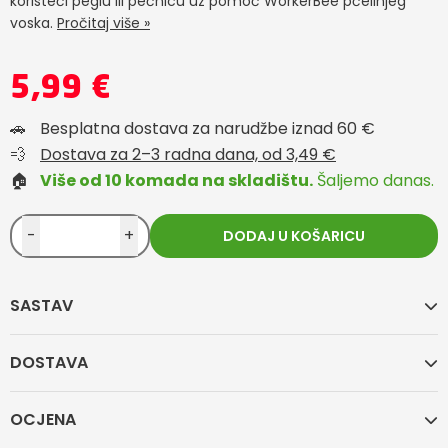
koristeći peglu ili pećnicu uz pomoć WorkerBee pčelinjeg
voska.
Pročitaj više »
5,99 €
🚗
Besplatna dostava za narudžbe iznad 60 €
💨
Dostava za 2–3 radna dana, od 3,49 €
🏠
Više od 10 komada na skladištu.
Šaljemo danas.
-
+
DODAJ U KOŠARICU
SASTAV
DOSTAVA
OCJENA