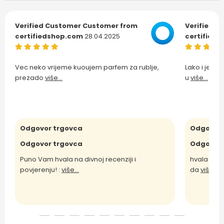
Verified Customer
Customer from
Verified C
certifiedshop.com
28.04.2025
certified
Vec neko vrijeme kuoujem parfem za rublje,
Lako i jedn
prezado
više...
u
više...
Odgovor trgovca
Odgovor 
Odgovor trgovca
Odgovor 
Puno Vam hvala na divnoj recenziji i
hvala Vam 
povjerenju! :
više...
da
više...