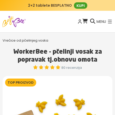
2+2 tablete BESPLATNO
KUPI
MENU
Vrećice od pčelinjeg voska
WorkerBee - pčelinji vosak za
popravak tj.obnovu omota
80 recenzija
TOP PROIZVOD