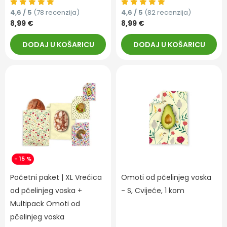
4,6 / 5
(78 recenzija)
4,6 / 5
(82 recenzija)
8,99 €
8,99 €
DODAJ U KOŠARICU
DODAJ U KOŠARICU
- 15 %
Početni paket | XL Vrećica
Omoti od pčelinjeg voska
od pčelinjeg voska +
- S, Cvijeće, 1 kom
Multipack Omoti od
pčelinjeg voska