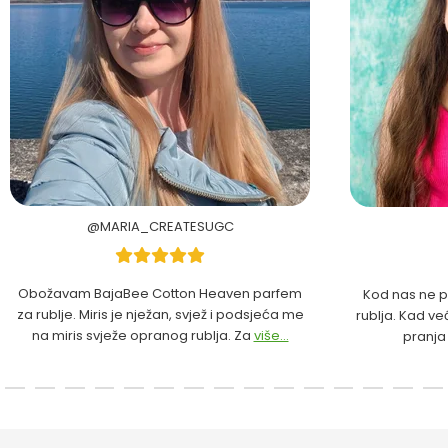
@MARIA_CREATESUGC
Obožavam BajaBee Cotton Heaven parfem
Kod nas ne p
za rublje. Miris je nježan, svjež i podsjeća me
rublja. Kad ve
na miris svježe opranog rublja. Za
više...
pranja