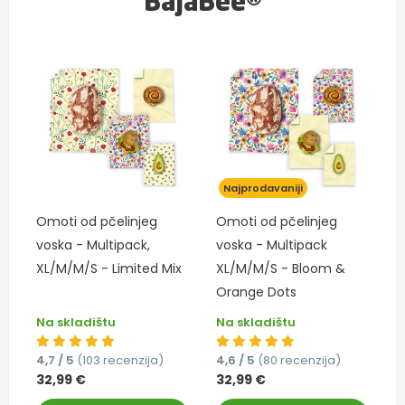
BajaBee®
Najprodavaniji
Omoti od pčelinjeg
Omoti od pčelinjeg
voska - Multipack,
voska - Multipack
XL/M/M/S - Limited Mix
XL/M/M/S - Bloom &
Orange Dots
Na skladištu
Na skladištu
4,7 / 5
(103 recenzija)
4,6 / 5
(80 recenzija)
32,99 €
32,99 €