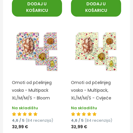
DODAJ U
DODAJ U
KOŠARICU
KOŠARICU
Omoti od pčelinjeg
Omoti od pčelinjeg
voska - Multipack
voska - Multipack,
XL/M/M/S - Bloom
XL/M/M/S - Cvijeće
Na skladištu
Na skladištu
4,6 / 5
(84 recenzija)
4,6 / 5
(84 recenzija)
32,99 €
32,99 €