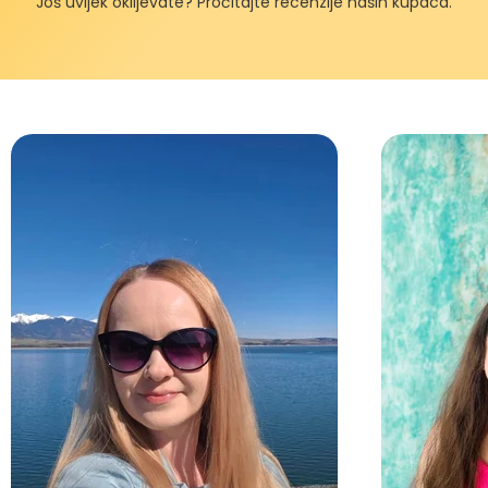
Još uvijek oklijevate? Pročitajte recenzije naših kupaca.