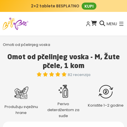
2+2 tablete BESPLATNO
KUPI
MENU
Omoti od pčelinjeg voska
Omot od pčelinjeg voska - M, Žute
pčele, 1 kom
82 recenzija
Perivo
Koristite 1–2 godine
Produžuju svježinu
deterdžentom za
hrane
suđe