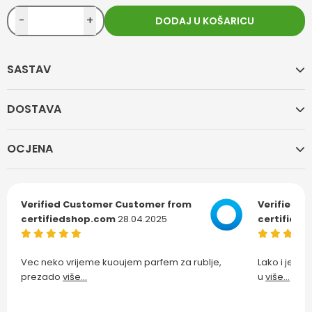
-
+
DODAJ U KOŠARICU
SASTAV
DOSTAVA
OCJENA
Verified Customer
Customer from
Verified C
certifiedshop.com
28.04.2025
certified
Vec neko vrijeme kuoujem parfem za rublje,
Lako i jedn
prezado
više...
u
više...