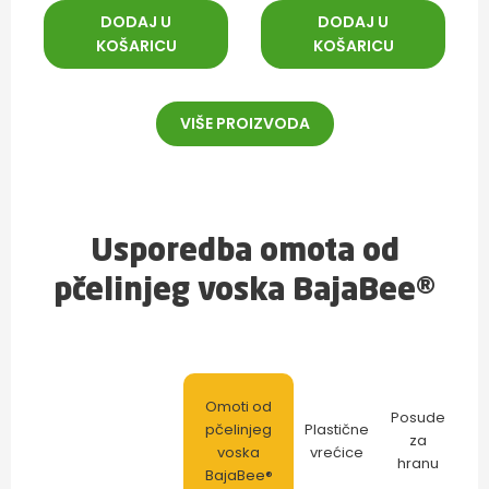
DODAJ U
DODAJ U
KOŠARICU
KOŠARICU
VIŠE PROIZVODA
Usporedba omota od
pčelinjeg voska BajaBee®
Omoti od
Posude
pčelinjeg
Plastične
za
voska
vrećice
hranu
BajaBee®