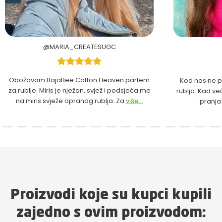
@MARIA_CREATESUGC
Obožavam BajaBee Cotton Heaven parfem
Kod nas ne p
za rublje. Miris je nježan, svjež i podsjeća me
rublja. Kad ve
na miris svježe opranog rublja. Za
više...
pranja
Proizvodi koje su kupci kupili
zajedno s ovim proizvodom: