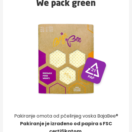
We pack green
Pakiranje omota od pčelinjeg voska BajaBee®
Pakiranje je izrađeno od papira s FSC
certifikatom.