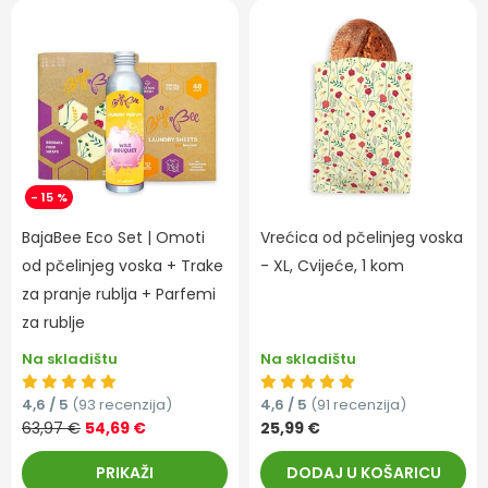
- 15 %
BajaBee Eco Set | Omoti
Vrećica od pčelinjeg voska
od pčelinjeg voska + Trake
- XL, Cvijeće, 1 kom
za pranje rublja + Parfemi
za rublje
Na skladištu
Na skladištu
4,6 / 5
(93 recenzija)
4,6 / 5
(91 recenzija)
63,97 €
54,69 €
25,99 €
PRIKAŽI
DODAJ U KOŠARICU