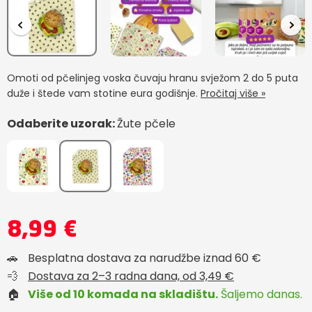
Omoti od pčelinjeg voska čuvaju hranu svježom 2 do 5 puta
duže i štede vam stotine eura godišnje.
Pročitaj više »
Odaberite uzorak:
Žute pčele
8,99 €
🚗
Besplatna dostava za narudžbe iznad 60 €
💨
Dostava za 2–3 radna dana, od 3,49 €
🏠
Više od 10 komada na skladištu.
Šaljemo danas.