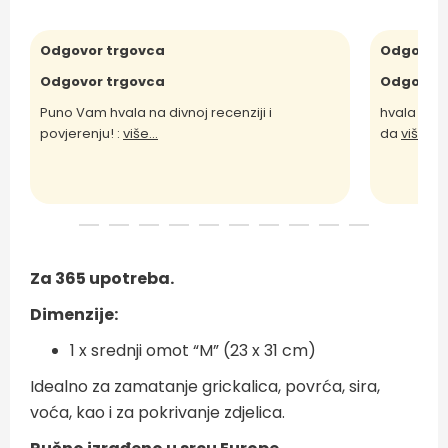
Odgovor trgovca
Odgovor 
Odgovor trgovca
Odgovor 
Puno Vam hvala na divnoj recenziji i
hvala Vam 
povjerenju! :
više...
da
više...
Za 365 upotreba.
Dimenzije:
1 x srednji omot “M” (23 x 31 cm)
Idealno za zamatanje grickalica, povrća, sira,
voća, kao i za pokrivanje zdjelica.